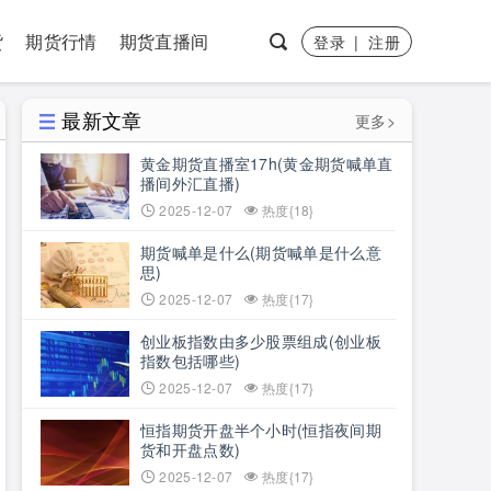
货
期货行情
期货直播间
登录
|
注册
最新文章
更多>
黄金期货直播室17h(黄金期货喊单直
播间外汇直播)
2025-12-07
热度{18}
期货喊单是什么(期货喊单是什么意
思)
2025-12-07
热度{17}
创业板指数由多少股票组成(创业板
指数包括哪些)
2025-12-07
热度{17}
恒指期货开盘半个小时(恒指夜间期
货和开盘点数)
2025-12-07
热度{17}