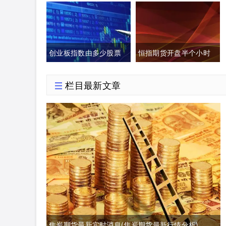
金期货喊单直播间外汇
单是什么意思)
直播)
创业板指数由多少股票
恒指期货开盘半个小时
组成(创业板指数包括哪
(恒指夜间期货和开盘点
栏目最新文章
些)
数)
焦炭期货最新实时消息(焦炭期货最新行情分析)