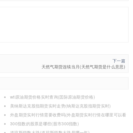
下一篇
天然气期货连续当月(天然气期货是什么意思)
wti原油期货价格实时查询(囯际原油期货价格)
美纳斯达克股指期货实时走势(纳斯达克股指期货实时)
外盘期货实时行情需要收费吗(外盘期货实时行情在哪里可以看
到)
300指数的股票是哪些(股市300指数)
道琼斯指数大跌(道琼斯指数大跌是哪一年)