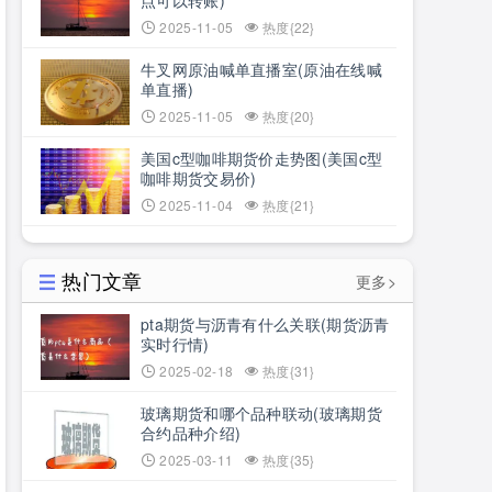
点可以转账)
2025-11-05
热度{22}
牛叉网原油喊单直播室(原油在线喊
单直播)
2025-11-05
热度{20}
美国c型咖啡期货价走势图(美国c型
咖啡期货交易价)
2025-11-04
热度{21}
热门文章
更多>
pta期货与沥青有什么关联(期货沥青
实时行情)
2025-02-18
热度{31}
玻璃期货和哪个品种联动(玻璃期货
合约品种介绍)
2025-03-11
热度{35}