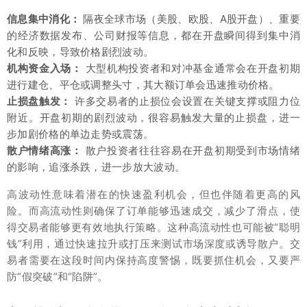
信息集中消化：
隔夜全球市场（美股、欧股、A股开盘）、重要
的经济数据发布、公司财报等信息，都在开盘瞬间得到集中消
化和反映，导致价格剧烈波动。
机构资金入场：
大型机构投资者和对冲基金通常会在开盘初期
进行建仓、平仓或调整头寸，其大额订单会迅速推动价格。
止损盘触发：
许多交易者的止损位会设置在关键支撑或阻力位
附近。开盘初期的剧烈波动，很容易触发大量的止损盘，进一
步加剧价格的单边走势或震荡。
散户情绪高涨：
散户投资者往往容易在开盘初期受到市场情绪
的影响，追涨杀跌，进一步放大波动。
高波动性意味着潜在的快速盈利机会，但也伴随着更高的风
险。而高流动性则确保了订单能够迅速成交，减少了滑点，使
得交易者能够更有效地执行策略。这种高流动性也可能被“聪明
钱”利用，通过快速拉升或打压来测试市场深度或诱导散户。交
易者需要在这段时间内保持高度警惕，既要抓住机会，又要严
防“假突破”和“陷阱”。