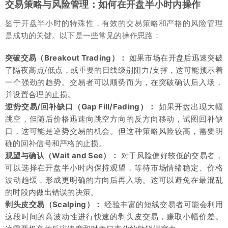
交易策略与风险管理：如何在开盘半小时内操作
鉴于开盘半小时的特殊性，有效的交易策略和严格的风险管理
是成功的关键。以下是一些常见的操作思路：
突破交易（Breakout Trading）：
如果市场在开盘后迅速突破
了隔夜高点/低点，或重要的日线级别阻力/支撑，这可能预示着
一个强劲的趋势。交易者可以顺势而为，在突破确认后入场，
并设置合理的止损。
逆势交易/回补缺口（Gap Fill/Fading）：
如果开盘出现大幅
跳空，但随后价格迅速向跳空方向的反方向移动，试图回补缺
口，这可能是逆势交易的机会。但这种策略风险较高，需要明
确的回补信号和严格的止损。
观望与确认（Wait and See）：
对于风险偏好较低的交易者，
可以选择在开盘半小时内保持观望，等待市场情绪稳定、价格
波动趋缓，形成更明确的方向后再入场。这可以避免在最混乱
的时段内做出错误的决策。
剥头皮交易（Scalping）：
经验丰富的短线交易者可能会利用
这段时间的高波动性进行快速的剥头皮交易，赚取小幅价差。