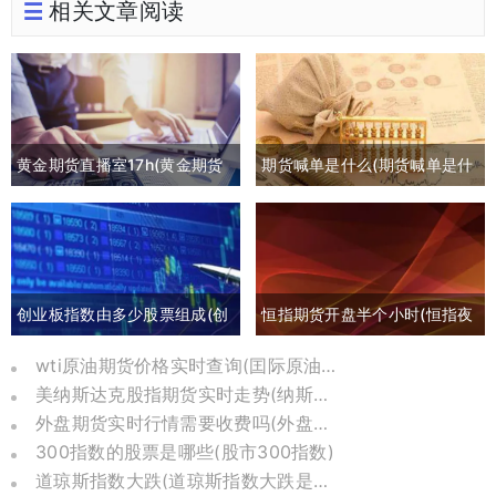
相关文章阅读
黄金期货直播室17h(黄金期货
期货喊单是什么(期货喊单是什
喊单直播间外汇直播)
么意思)
创业板指数由多少股票组成(创
恒指期货开盘半个小时(恒指夜
业板指数包括哪些)
间期货和开盘点数)
wti原油期货价格实时查询(囯际原油期货价格)
美纳斯达克股指期货实时走势(纳斯达克股指期货实时)
外盘期货实时行情需要收费吗(外盘期货实时行情在哪里可以看到)
300指数的股票是哪些(股市300指数)
道琼斯指数大跌(道琼斯指数大跌是哪一年)