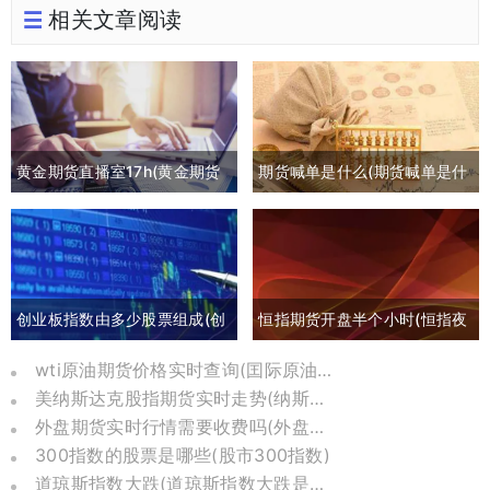
相关文章阅读
黄金期货直播室17h(黄金期货
期货喊单是什么(期货喊单是什
喊单直播间外汇直播)
么意思)
创业板指数由多少股票组成(创
恒指期货开盘半个小时(恒指夜
业板指数包括哪些)
间期货和开盘点数)
wti原油期货价格实时查询(囯际原油期货价格)
美纳斯达克股指期货实时走势(纳斯达克股指期货实时)
外盘期货实时行情需要收费吗(外盘期货实时行情在哪里可以看到)
300指数的股票是哪些(股市300指数)
道琼斯指数大跌(道琼斯指数大跌是哪一年)