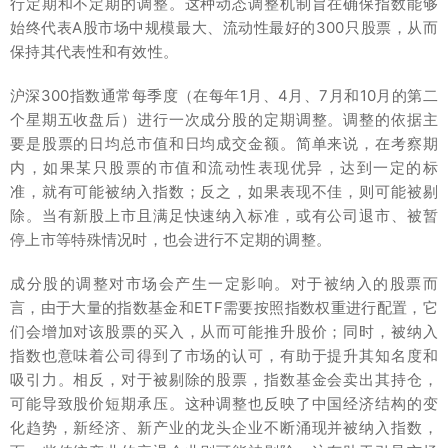
行定期和不定期的调整。这种动态调整机制旨在确保指数能够
始终代表A股市场中规模最大、流动性最好的300只股票，从而
保持其代表性和有效性。
沪深300指数通常每季度（在每年1月、4月、7月和10月的第二
个星期五收盘后）进行一次成分股的定期调整。调整的依据主
要是股票的日均总市值和日均成交金额。简单来说，在考察期
内，如果某只股票的市值和流动性表现优异，达到一定的标
准，就有可能被纳入指数；反之，如果表现不佳，则可能被剔
除。当有新股上市且满足快速纳入标准，或有公司退市、被暂
停上市等特殊情况时，也会进行不定期的调整。
成分股的调整对市场会产生一定影响。对于被纳入的股票而
言，由于大量的指数基金和ETF需要按照指数权重进行配置，它
们会增加对该股票的买入，从而可能推升股价；同时，被纳入
指数也意味着公司得到了市场的认可，有助于提升其知名度和
吸引力。相反，对于被剔除的股票，指数基金会卖出其持仓，
可能导致股价短期承压。这种调整也反映了中国经济结构的变
化趋势，新经济、新产业的龙头企业不断涌现并被纳入指数，