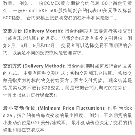
数量。 例如，一份COMEX黄金期货合约代表100金衡盎司黄
金，一份E-mini S&P 500股指期货合约代表50美元乘以标普
500指数。 合约规模直接影响交易的杠杆率和风险敞口。
交割月份 (Delivery Month):
指合约到期并需要进行实物交割
（或者现金结算）的月份。 期货合约通常有多个交割月份，例
如3月、6月、9月和12月。 交易者可以选择交易不同期限的合
约，以满足不同的投资或风险管理需求。
交割方式 (Delivery Method):
指合约到期时如何履行合约义务
的方式。 主要有两种交割方式：实物交割和现金结算。 实物交
割是指卖方将标的物交付给买方，买方支付货款。 现金结算是
指买卖双方不进行实物交割，而是根据合约到期时的结算价，
计算出损益并进行现金支付。
最小变动价位 (Minimum Price Fluctuation):
也称为tick
size，指合约价格每次变动的最小幅度。 例如，玉米期货的最
小变动价位是0.25美分/蒲式耳。 最小变动价位决定了交易的精
确度和潜在交易成本。