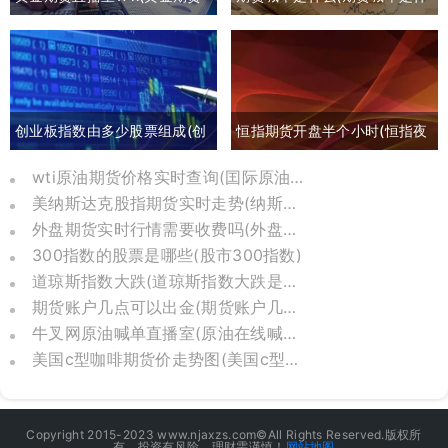
喊单直播间外汇直播)
么意思)
创业板指数由多少股票组成(创
恒指期货开盘半个小时(恒指夜
业板指数包括哪些)
间期货和开盘点数)
wti原油期货价格实时查询(囯际原油期货价格)
美纳斯达克股指期货实时走势(纳斯达克股指期货实时)
外盘期货实时行情需要收费吗(外盘期货实时行情在哪里可以看到)
300指数的股票是哪些(股市300指数)
道琼斯指数大跌(道琼斯指数大跌是哪一年)
期货账户几点可以出金(期货账户几点可以转账)
牛叉网原油喊单直播室(原油在线喊单直播)
美国c型咖啡期货价走势图(美国c型咖啡期货交易价)
Copyright 2015-2023 www.njaxzs.com©All Rights Reserved.版权所
有，投资有风险，理财需谨慎！
网站地图