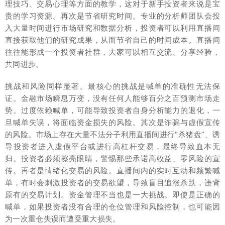
理技巧、交易心理等方面的教学，这对于新手投资者来说是宝
贵的学习资源。再次是节省研究时间。专业的分析师团队会投
入大量时间进行市场研究和数据分析，投资者可以利用直播间
直接获取他们的研究成果，从而节省自己的时间成本。直播间
往往能形成一个投资者社群，大家可以相互交流、分享经验，
共同进步。
挑战和风险同样显著。最核心的挑战是喊单的准确性无法保
证。金融市场瞬息万变，没有任何人能够百分之百预测市场走
势。过度依赖喊单，可能导致投资者自身分析能力的退化，一
旦喊单失误，将面临资金损失的风险。其次是诈骗与虚假宣传
的风险。市场上存在大量不法分子利用直播间进行“杀猪盘”、诱
导投资者进入虚假平台或进行高杠杆交易，最终导致血本无
归。投资者必须擦亮眼睛，警惕那些承诺高收益、零风险的宣
传。再者是情绪化交易的风险。直播间内的实时互动和频繁喊
单，有时会刺激投资者的交易欲望，导致盲目追涨杀跌，违背
原有的交易计划。资金管理不当也是一大挑战。即使是正确的
喊单，如果投资者没有合理的仓位管理和风险控制，也可能因
为一次重仓失误而遭受重大损失。