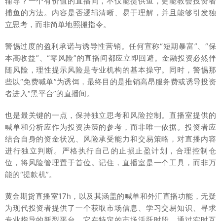
辅导？一个有价值的直播间，不仅能提供鱼，更能教会投资者
捕鱼的方法。内容是否逻辑清晰、易于理解，并且能够引发独
立思考，而非简单地照搬指令。
警惕过度的盈利承诺与诱导性营销。任何宣称“短期暴富”、“保
本高收益”、“零风险”的直播间都应立即回避。金融投资必然伴
随风险，理性提示风险是专业机构的基本操守。同时，警惕那
些以“免费喊单”为诱饵，最终目的是推销高昂服务费或诱导投资
者进入“黑平台”的直播间。
也是最关键的一点，保持独立思考和风险控制。直播室提供的
喊单和分析应作为投资决策的参考，而非唯一依据。投资者应
结合自身的资金状况、风险承受能力和交易策略，对直播内容
进行独立判断。严格执行自己的止损止盈计划，合理控制仓
位，将风险管理置于首位。记住，直播室是一个工具，而非万
能的“提款机”。
黄金期货直播室17h，以及其涵盖的喊单和外汇直播功能，无疑
为现代投资者提供了一个获取市场信息、学习交易知识、寻求
专业指导的新型平台。它在特定的市场活跃时段，通过实时互