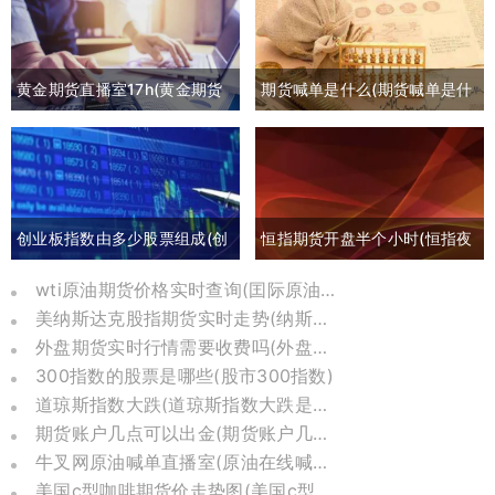
黄金期货直播室17h(黄金期货
期货喊单是什么(期货喊单是什
喊单直播间外汇直播)
么意思)
创业板指数由多少股票组成(创
恒指期货开盘半个小时(恒指夜
业板指数包括哪些)
间期货和开盘点数)
wti原油期货价格实时查询(囯际原油期货价格)
美纳斯达克股指期货实时走势(纳斯达克股指期货实时)
外盘期货实时行情需要收费吗(外盘期货实时行情在哪里可以看到)
300指数的股票是哪些(股市300指数)
道琼斯指数大跌(道琼斯指数大跌是哪一年)
期货账户几点可以出金(期货账户几点可以转账)
牛叉网原油喊单直播室(原油在线喊单直播)
美国c型咖啡期货价走势图(美国c型咖啡期货交易价)