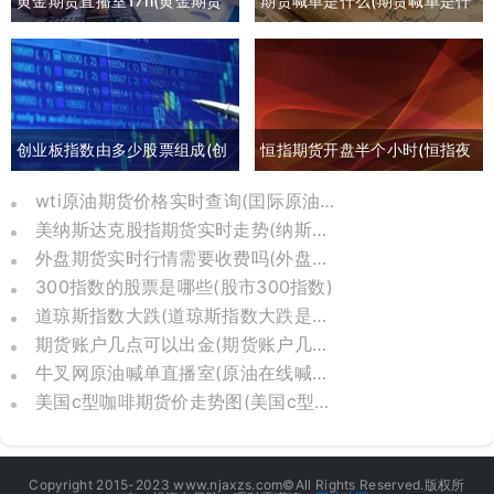
黄金期货直播室17h(黄金期货
期货喊单是什么(期货喊单是什
喊单直播间外汇直播)
么意思)
创业板指数由多少股票组成(创
恒指期货开盘半个小时(恒指夜
业板指数包括哪些)
间期货和开盘点数)
wti原油期货价格实时查询(囯际原油期货价格)
美纳斯达克股指期货实时走势(纳斯达克股指期货实时)
外盘期货实时行情需要收费吗(外盘期货实时行情在哪里可以看到)
300指数的股票是哪些(股市300指数)
道琼斯指数大跌(道琼斯指数大跌是哪一年)
期货账户几点可以出金(期货账户几点可以转账)
牛叉网原油喊单直播室(原油在线喊单直播)
美国c型咖啡期货价走势图(美国c型咖啡期货交易价)
Copyright 2015-2023 www.njaxzs.com©All Rights Reserved.版权所