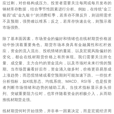
应过剩，对价格构成压力。投资者需要关注每周或每月发布的
钢材库存数据，结合季节性因素进行分析。例如，在传统“金三
银四”或“金九银十”的消费旺季，若库存不降反升，则说明需求
不及预期，强势难以维系；反之，若库存快速去化，则预示着
市场强势。
除了基本面因素，市场资金的偏好和情绪也在线材期货价格波
动中扮演着重要角色。期货市场本身具有金融属性和杠杆效
应，资金的流入流出、投机情绪的蔓延、以及宏观风险偏好的
变化，都会在线材期货价格上有所体现。我们需要关注持仓
量、成交量、主力合约的资金流向，以及市场对未来行情的预
期。当市场普遍看好后市，资金涌入做多时，价格更容易形成
上涨趋势；而恐慌情绪或看空预期则可能加速下跌。一些技术
分析指标，如K线形态、均线系统、MACD、RSI等，也是投资
者判断市场情绪和趋势的辅助工具。当技术指标显示多头排
列、突破重要阻力位时，也常伴随着资金的积极介入，从而助
推线材期货走强。
线材期货何时开始强势，并非单一因素决定，而是宏观经济周