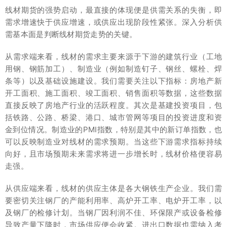
线材期货的强势启动，最直接的体现便是供需关系的失衡，即
需求增速快于供应增速，或供应出现阶段性紧张。深入分析供
需基本面是判断线材期货走势的关键。
从需求端来看，线材的需求主要来源于下游的建筑行业（工地
用钢、钢筋加工）、制造业（例如制造钉子、钢丝、螺栓、焊
条等）以及基础设施建设。我们需要关注以下指标：房地产新
开工面积、施工面积、竣工面积、销售面积等数据，这些数据
直接反映了房地产行业的活跃程度。其次是基建投资项目，包
括铁路、公路、桥梁、港口、城市管网等项目的投资进度和资
金到位情况。制造业的PMI指数，特别是其中的新订单指数，也
可以反映制造业对线材的需求预期。当这些下游需求指标持续
向好，且市场预期未来需求将进一步增长时，线材价格便容易
走强。
从供应端来看，线材的供应主体是各大钢铁生产企业。我们需
要密切关注钢厂的产能利用率、高炉开工率、电炉开工率，以
及钢厂的检修计划。当钢厂因利润不佳、环保限产或设备检修
导致产量下降时，市场供应便会收紧。进出口数据也需纳入考