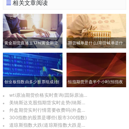
相关文章阅读
黄金期货直播室17h(黄金期货
期货喊单是什么(期货喊单是什
喊单直播间外汇直播)
么意思)
创业板指数由多少股票组成(创
恒指期货开盘半个小时(恒指夜
业板指数包括哪些)
间期货和开盘点数)
wti原油期货价格实时查询(囯际原油期货价格)
美纳斯达克股指期货实时走势(纳斯达克股指期货实时)
外盘期货实时行情需要收费吗(外盘期货实时行情在哪里可以看到)
300指数的股票是哪些(股市300指数)
道琼斯指数大跌(道琼斯指数大跌是哪一年)