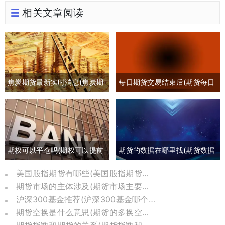
相关文章阅读
焦炭期货最新实时消息(焦炭期
每日期货交易结束后(期货每日
货最新行情分析)
交易时间)
期权可以平仓吗(期权可以提前
期货的数据在哪里找(期货数据
平仓吗有盈利吗)
哪里可以找)
美国股指期货有哪些(美国股指期货是哪个交易所)
期货市场的主体涉及(期货市场主要参与者包括)
沪深300基金推荐(沪深300基金哪个比较好)
期货空换是什么意思(期货的多换空换是什么意思)