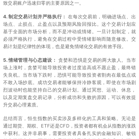
致交易账户迅速归零的主要原因之一。
4. 制定交易计划并严格执行：
在每次交易前，明确进场点、出
场点、止损点、止盈点以及预期风险回报比。这个交易计划应
基于全面的市场分析，而不是冲动或情绪。一旦计划制定，就
必须严格执行，避免在交易过程中受情绪影响而随意修改。交
易计划是纪律性的体现，也是避免情绪化交易的有效手段。
5. 情绪管理与心态建设：
贪婪和恐惧是交易的两大敌人。当市
场上涨时，贪婪可能导致投资者过度追高或不愿止盈，最终错
失良机。当市场下跌时，恐惧可能导致投资者割肉在最低点或
不敢入场抄底。成功交易者能够保持冷静客观，即使在市场剧
烈波动时也能坚持自己的交易计划。通过冥想、运动、休息，
以及定期复盘交易记录，分析成功和失败的原因，可以有效提
升交易心理素质。
总结而言，恒生指数的买卖涉及多样化的工具和策略。无论是
通过期货、期权、ETF还是CFD，投资者都有机会从指数的涨跌
中获利。这并非易事，需要投资者具备扎实的金融知识、敏锐