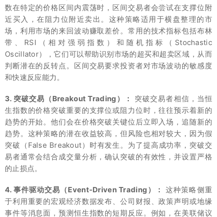
数在特定的价格区间内震荡时，区间交易者会尝试在支撑位附
近买入，在阻力位附近卖出。这种策略适用于横盘整理的市
场，利用市场的来回波动赚取差价。常用的技术指标包括布林
带、RSI（相对强弱指数）和随机指标（Stochastic
Oscillator），它们可以帮助识别市场的超买和超卖区域，从而
判断潜在的反转点。区间交易要求投资者对市场波动的敏感度
和快速反应能力。
3. 突破交易（Breakout Trading）：
突破交易者相信，当恒
生指数的价格突破重要的支撑位或阻力位时，往往预示着新的
趋势的开始。他们会在价格突破关键位后立即入场，追随新的
趋势。这种策略的潜在收益较高，但风险也相对较大，因为假
突破（False Breakout）时有发生。为了提高成功率，突破交
易者通常会结合成交量分析，确认突破的有效性，并设置严格
的止损点。
4. 事件驱动交易（Event-Driven Trading）：
这种策略侧重
于利用重要的宏观经济数据发布、公司财报、政策声明或地缘
事件等消息面，预测恒生指数的短期反应。例如，在美联储议