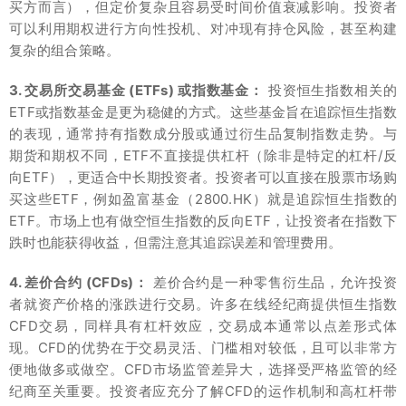
买方而言），但定价复杂且容易受时间价值衰减影响。投资者
可以利用期权进行方向性投机、对冲现有持仓风险，甚至构建
复杂的组合策略。
3. 交易所交易基金 (ETFs) 或指数基金：
投资恒生指数相关的
ETF或指数基金是更为稳健的方式。这些基金旨在追踪恒生指数
的表现，通常持有指数成分股或通过衍生品复制指数走势。与
期货和期权不同，ETF不直接提供杠杆（除非是特定的杠杆/反
向ETF），更适合中长期投资者。投资者可以直接在股票市场购
买这些ETF，例如盈富基金（2800.HK）就是追踪恒生指数的
ETF。市场上也有做空恒生指数的反向ETF，让投资者在指数下
跌时也能获得收益，但需注意其追踪误差和管理费用。
4. 差价合约 (CFDs)：
差价合约是一种零售衍生品，允许投资
者就资产价格的涨跌进行交易。许多在线经纪商提供恒生指数
CFD交易，同样具有杠杆效应，交易成本通常以点差形式体
现。CFD的优势在于交易灵活、门槛相对较低，且可以非常方
便地做多或做空。CFD市场监管差异大，选择受严格监管的经
纪商至关重要。投资者应充分了解CFD的运作机制和高杠杆带