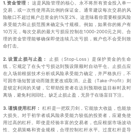
1. 资金管理：
这是风险管理的核心。永不将所有资金投入单一
交易，或一次性使用高比例的保证金。通常建议每次交易的风
险敞口不超过账户总资金的1%至2%。这意味着你需要根据风险
承受能力和止损范围来确定头寸规模。例如，如果你的账户有
10万元，每次交易的最大亏损应控制在1000-2000元之间。合
理的资金管理能够确保即使连续几次亏损，账户也不会受到致
命打击。
2. 设置止损与止盈：
止损（Stop-Loss）是保护资金的生命
线，它规定了在头寸亏损达到预设限额时自动平仓。止损点应
在入场前根据技术分析或风险承受能力确定，并严格执行，不
可因市场短暂波动而随意更改或取消。止盈（Take-Profit）则
是锁定利润的关键，它帮助投资者在达到预期收益目标时及时
离场，避免利润回吐。缺乏止损止盈，无异于在场盲目下注。
3. 谨慎使用杠杆：
杠杆是一把双刃剑，它能放大收益，也能放
大损失。对于初学者或风险承受能力较低的投资者，应避免使
用过高的杠杆。即使是经验丰富的交易者，也应根据市场波动
性、交易策略和资金规模，合理控制杠杆水平。过度杠杆是导