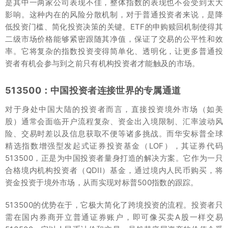
是其中一两家公司表现不佳，整体指数的表现也不会受到太大
影响。这种内在的风险分散机制，对于普通投资者来说，是降
低投资门槛、简化投资决策的关键。ETF的申购赎回机制使得其
二级市场价格能够紧密跟随其净值，保证了交易的公平性和效
率。它将复杂的指数投资变得简单化、透明化，让更多普通投
资者有机会参与到之前只有机构投资者才能触及的市场。
513500：中国投资者连接世界的专属通道
对于身处中国大陆的投资者而言，直接投资境外市场（如美
股）通常会面临开户流程复杂、资金出入境限制、汇率波动风
险、交易时差以及信息获取不便等诸多挑战。而华安标普全球
精选指数增强型发起式证券投资基金（LOF），其证券代码
513500，正是为中国投资者量身打造的解决方案。它作为一只
合格境内机构投资者（QDII）基金，通过境内人民币购买，将
资金投资于境外市场，从而实现对标普500指数的跟踪。
513500的优势在于，它极大简化了跨境投资的流程。投资者只
需在国内券商开立普通证券账户，即可像买卖A股一样交易