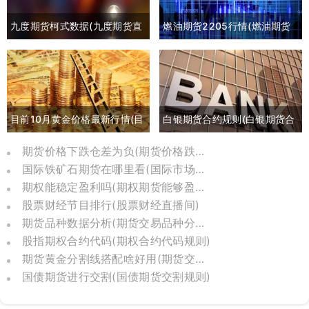
九度期货柯式数据(九度期货直
燃油期货2205行情(燃油期货
播间)
2105最新行情)
目前10月黄金价格最新行情(目
白银期货合约规则(白银期货合
前10月黄金价格最新行情是多
约交割日期)
期货价格下跌仓差为负(期货价格跌到负数)
国际铁矿石期货在哪里看(国际市场铁矿石期货)
少)
期权能稳定盈利吗(期权期货能够盈利的比例)
股票财经节目排行(股票财经直播间)
期货品种数据分析(期货交易品种分析报告)
股指期权合约代码(期权合约代码规则)
期货黄金分割线搭配啥好用(期货交易中黄金分割线的应用)
国债期货进行交割(国债期货交割规则)