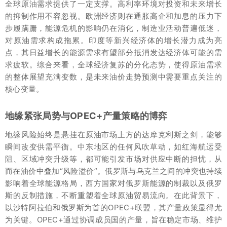
全球原油需求提供了一定支撑。高利率环境对投资和未来增长
的抑制作用不容忽视。欧洲经济则在通胀高企和加息的压力下
步履蹒跚，能源危机的影响仍在消化，制造业活动普遍低迷，
对原油需求构成拖累。印度等新兴经济体的增长潜力成为亮
点，其日益增长的能源需求有望部分抵消发达经济体可能的需
求疲软。综合来看，全球经济复苏的分化态势，使得原油需求
的整体展望充满变数，是未来油价走势预测中需要重点关注的
核心变量。
地缘紧张局势与OPEC+产量策略的博弈
地缘风险始终是悬挂在原油市场上方的达摩克利斯之剑，能够
瞬间改变供需平衡。中东地区的任何风吹草动，如红海航运受
阻、区域冲突升级等，都可能引发市场对供应中断的担忧，从
而在油价中叠加“风险溢价”。俄罗斯与乌克兰之间的冲突也持续
影响着全球能源格局，西方国家对俄罗斯能源的制裁以及俄罗
斯的反制措施，不断重塑着全球原油贸易流向。在此背景下，
以沙特阿拉伯和俄罗斯为首的OPEC+联盟，其产量政策显得尤
为关键。OPEC+通过协调成员国的产量，旨在稳定市场、维护