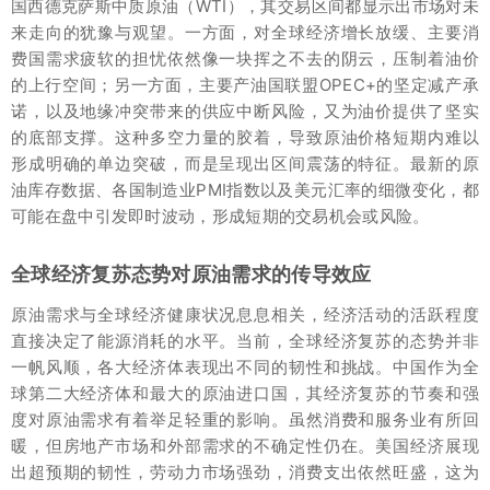
国西德克萨斯中质原油（WTI），其交易区间都显示出市场对未
来走向的犹豫与观望。一方面，对全球经济增长放缓、主要消
费国需求疲软的担忧依然像一块挥之不去的阴云，压制着油价
的上行空间；另一方面，主要产油国联盟OPEC+的坚定减产承
诺，以及地缘冲突带来的供应中断风险，又为油价提供了坚实
的底部支撑。这种多空力量的胶着，导致原油价格短期内难以
形成明确的单边突破，而是呈现出区间震荡的特征。最新的原
油库存数据、各国制造业PMI指数以及美元汇率的细微变化，都
可能在盘中引发即时波动，形成短期的交易机会或风险。
全球经济复苏态势对原油需求的传导效应
原油需求与全球经济健康状况息息相关，经济活动的活跃程度
直接决定了能源消耗的水平。当前，全球经济复苏的态势并非
一帆风顺，各大经济体表现出不同的韧性和挑战。中国作为全
球第二大经济体和最大的原油进口国，其经济复苏的节奏和强
度对原油需求有着举足轻重的影响。虽然消费和服务业有所回
暖，但房地产市场和外部需求的不确定性仍在。美国经济展现
出超预期的韧性，劳动力市场强劲，消费支出依然旺盛，这为