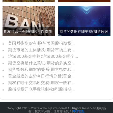
货最新行情分析)
交易时间)
期权可以平仓吗(期权可以提前
期货的数据在哪里找(期货数据
平仓吗有盈利吗)
哪里可以找)
美国股指期货有哪些(美国股指期货是哪个交易所)
期货市场的主体涉及(期货市场主要参与者包括)
沪深300基金推荐(沪深300基金哪个比较好)
期货空换是什么意思(期货的多换空换是什么意思)
期货指数和期货的关系(期货指数和价格关系)
黄金最近的走势今日行情分析(黄金最新走势分析今天)
期权在哪个交易所交易(期权一般在哪里交易)
股指期货开仓手数限制松绑(股指期货日内开仓手数)
Copyright 2015-2023 www.njaxzs.com©All Rights Reserved.版权所
有，投资有风险，理财需谨慎！
网站地图