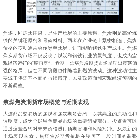
焦煤，即炼焦用煤，是生产焦炭的主要原料。焦炭则是高炉炼
铁的关键还原剂和骨架材料。两者在产业链上紧密相连，焦煤
价格的变动通常会传导至焦炭，进而影响钢铁生产成本。焦煤
焦炭期货市场不仅反映了煤炭和钢铁行业的景气度，也成为宏
观经济运行的“晴雨表”。近期，焦煤焦炭期货市场呈现出震荡偏
强的格局，但在不同阶段也伴随着剧烈的波动。这种波动性主
要源于供需基本面的持续博弈，以及政策面和宏观经济预期的
不断调整。
焦煤焦炭期货市场概览与近期表现
大连商品交易所的焦煤和焦炭期货合约，以其高度的流动性和
透明度，成为全球黑色商品市场的重要组成部分。投资者可以
通过这些合约对未来价格进行预期管理和风险对冲。从最新的
市场表现来看，焦煤焦炭期货价格在经历了一段时间的调整