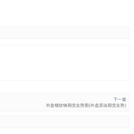
下一篇
外盘螺纹钢期货走势图(外盘原油期货走势)