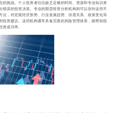
在的挑战。个人投资者往往缺乏足够的时间、资源和专业知识来
出错误的投资决策。专业的期货投资分析机构则可以弥补这些不
方法，对宏观经济形势、行业发展趋势、供需关系、政策变化等
和投资建议。这些机构通常具备完善的风险管理体系，能帮助投
投资成功率。