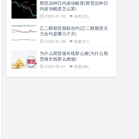
期货品种日内波动幅度(期货品种日
内波动幅度怎么算)
2025-01-05
热度{35}
乙二醇期货期权合约(乙二醇期货主
力合约是哪几个月)
2025-01-26
热度{31}
为什么期货做长线那么难(为什么期
货做长线那么难做)
2025-05-01
热度{28}