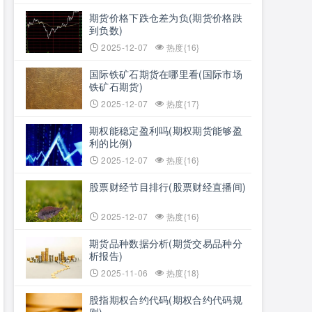
期货价格下跌仓差为负(期货价格跌
到负数)
2025-12-07
热度{16}
国际铁矿石期货在哪里看(国际市场
铁矿石期货)
2025-12-07
热度{17}
期权能稳定盈利吗(期权期货能够盈
利的比例)
2025-12-07
热度{16}
股票财经节目排行(股票财经直播间)
2025-12-07
热度{16}
期货品种数据分析(期货交易品种分
析报告)
2025-11-06
热度{18}
股指期权合约代码(期权合约代码规