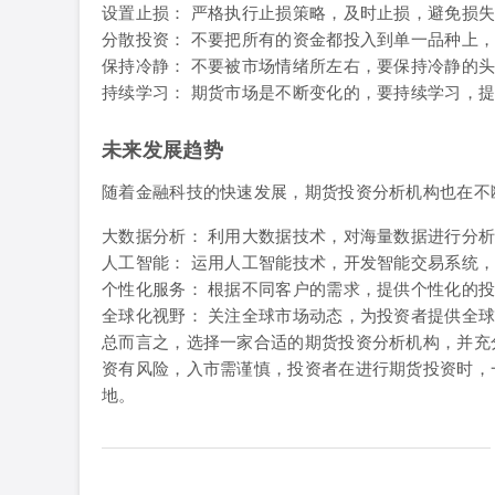
设置止损： 严格执行止损策略，及时止损，避免损
分散投资： 不要把所有的资金都投入到单一品种上
保持冷静： 不要被市场情绪所左右，要保持冷静的
持续学习： 期货市场是不断变化的，要持续学习，
未来发展趋势
随着金融科技的快速发展，期货投资分析机构也在不
大数据分析： 利用大数据技术，对海量数据进行分
人工智能： 运用人工智能技术，开发智能交易系统
个性化服务： 根据不同客户的需求，提供个性化的
全球化视野： 关注全球市场动态，为投资者提供全
总而言之，选择一家合适的期货投资分析机构，并充
资有风险，入市需谨慎，投资者在进行期货投资时，
地。