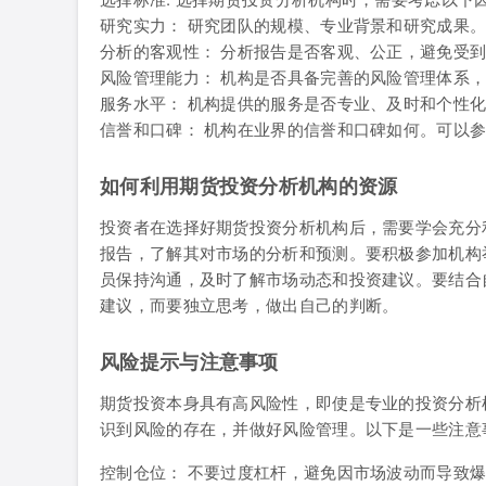
研究实力： 研究团队的规模、专业背景和研究成果
分析的客观性： 分析报告是否客观、公正，避免受
风险管理能力： 机构是否具备完善的风险管理体系
服务水平： 机构提供的服务是否专业、及时和个性
信誉和口碑： 机构在业界的信誉和口碑如何。可以
如何利用期货投资分析机构的资源
投资者在选择好期货投资分析机构后，需要学会充分
报告，了解其对市场的分析和预测。要积极参加机构
员保持沟通，及时了解市场动态和投资建议。要结合
建议，而要独立思考，做出自己的判断。
风险提示与注意事项
期货投资本身具有高风险性，即使是专业的投资分析
识到风险的存在，并做好风险管理。以下是一些注意
控制仓位： 不要过度杠杆，避免因市场波动而导致