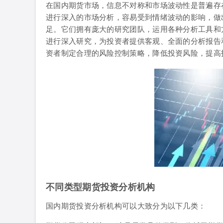
在国内期货市场，信息不对称和市场波动性是普遍存
进行深入的市场分析，容易受到情绪波动的影响，做
足。它们拥有庞大的研究团队，运用各种分析工具和
进行深入研究，为投资者提供客观、全面的分析报告
资者制定合理的风险控制策略，降低投资风险，提高
不同类型期货投资分析机构
国内期货投资分析机构可以大致分为以下几类：