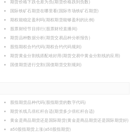
期货价格下跌仓差为负(期货价格跌到负数)
国际铁矿石期货在哪里看(国际市场铁矿石期货)
期权能稳定盈利吗(期权期货能够盈利的比例)
股票财经节目排行(股票财经直播间)
期货品种数据分析(期货交易品种分析报告)
股指期权合约代码(期权合约代码规则)
期货黄金分割线搭配啥好用(期货交易中黄金分割线的应用)
国债期货进行交割(国债期货交割规则)
股指期货品种代码(股指期货的数字代码)
期货长线几倍杠杆合适(期货多少倍杠杆合适)
黄金是商品期货还是国际期货(黄金是商品期货还是国际期货好)
a50股指期货上涨(a50股指期货)