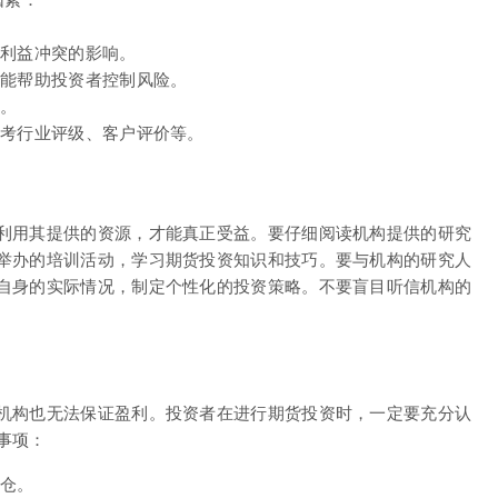
。
到利益冲突的影响。
，能帮助投资者控制风险。
化。
参考行业评级、客户评价等。
利用其提供的资源，才能真正受益。要仔细阅读机构提供的研究
举办的培训活动，学习期货投资知识和技巧。要与机构的研究人
自身的实际情况，制定个性化的投资策略。不要盲目听信机构的
机构也无法保证盈利。投资者在进行期货投资时，一定要充分认
事项：
爆仓。