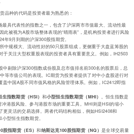
。
期货品种的代码是投资者最为熟悉的：
市场最具代表性的指数之一，包含了沪深两市市值最大、流动性最
期货因此被视为A股市场整体表现的“晴雨表”，是机构投资者进行风险
24年9月到期的沪深300股指期货。
易所中规模大、流动性好的50只股票组成，更侧重于大盘蓝筹股的
对于关注大型权重股表现的投资者具有重要意义。例如，IH2503
股中剔除沪深300指数成份股及总市值排名前300名的股票后，总
场中等市值公司的表现。IC期货为投资者提供了对中小盘股进行对
覆盖中国A股不同市值风格的风险管理体系。例如，IC2412即指
恒生指数期货（HSI）
和
小型恒生指数期货（MHI）
。恒生指数是
对冲港股风险、参与港股市场的重要工具。MHI则是HSI的缩小
更灵活的交易选择。两者代码结构相似，例如HSI2408和
期货和小型恒生指数期货。
00股指期货（ES）
和
纳斯达克100股指期货（NQ）
是全球交易量