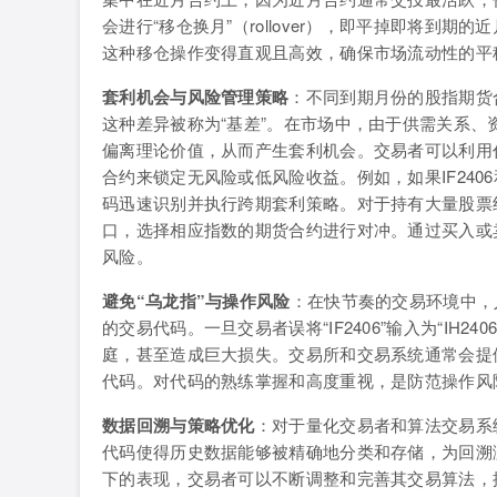
会进行“移仓换月”（rollover），即平掉即将到
这种移仓操作变得直观且高效，确保市场流动性的平
套利机会与风险管理策略
：不同到期月份的股指期货
这种差异被称为“基差”。在市场中，由于供需关系
偏离理论价值，从而产生套利机会。交易者可以利用
合约来锁定无风险或低风险收益。例如，如果IF240
码迅速识别并执行跨期套利策略。对于持有大量股票
口，选择相应指数的期货合约进行对冲。通过买入或
风险。
避免“乌龙指”与操作风险
：在快节奏的交易环境中，
的交易代码。一旦交易者误将“IF2406”输入为“IH
庭，甚至造成巨大损失。交易所和交易系统通常会提
代码。对代码的熟练掌握和高度重视，是防范操作风
数据回溯与策略优化
：对于量化交易者和算法交易系
代码使得历史数据能够被精确地分类和存储，为回溯
下的表现，交易者可以不断调整和完善其交易算法，