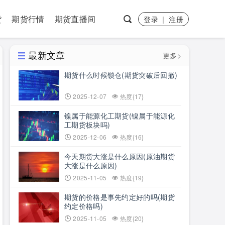
货
期货行情
期货直播间
登录
|
注册
最新文章
更多>
期货什么时候锁仓(期货突破后回撤)
2025-12-07
热度{17}
镍属于能源化工期货(镍属于能源化
工期货板块吗)
2025-12-06
热度{16}
今天期货大涨是什么原因(原油期货
大涨是什么原因)
2025-11-05
热度{19}
期货的价格是事先约定好的吗(期货
约定价格吗)
2025-11-05
热度{20}