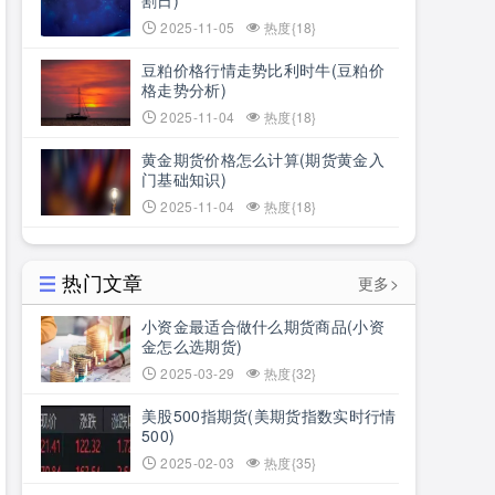
割日)
2025-11-05
热度{18}
豆粕价格行情走势比利时牛(豆粕价
格走势分析)
2025-11-04
热度{18}
黄金期货价格怎么计算(期货黄金入
门基础知识)
2025-11-04
热度{18}
热门文章
更多>
小资金最适合做什么期货商品(小资
金怎么选期货)
2025-03-29
热度{32}
美股500指期货(美期货指数实时行情
500)
2025-02-03
热度{35}