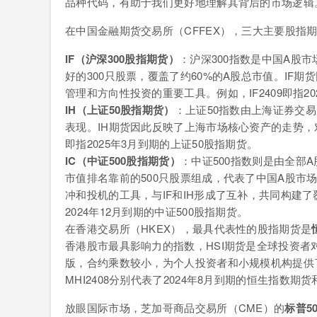
品种代码，有助于我们更好地理解其背后的市场逻辑
在中国金融期货交易所（CFFEX），三大主要股指
IF（沪深300股指期货）
：沪深300指数是中国A股
好的300只股票，覆盖了约60%的A股总市值。IF
管理和方向性投资的重要工具。例如，IF2409即指20
IH（上证50股指期货）
：上证50指数由上海证券交
表现。IH期货因此反映了上海市场核心资产的走势，
即指2025年3月到期的上证50股指期货。
IC（中证500股指期货）
：中证500指数则是由全部A
市值排名靠前的500只股票组成，代表了中国A股市
冲和投机的工具，与IF和IH形成了互补，共同构建了
2024年12月到期的中证500股指期货。
在香港交易所（HKEX），最具代表性的股指期货是
香港股市最具影响力的指数，HSI期货是全球投资者
版，合约乘数较小，为个人投资者和小规模机构提供了
MHI2408分别代表了2024年8月到期的恒生指数
放眼国际市场，芝加哥商品交易所（CME）的
标普5