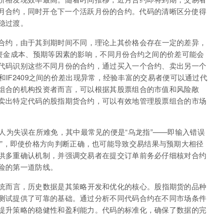
期的近月合约，同时开仓下一个活跃月份的合约。代码的清晰区分使得
稳过渡。
合约，由于其到期时间不同，理论上其价格会存在一定的差异，
、资金成本、预期等因素的影响，不同月份合约之间的价差可能会
代码识别这些不同月份的合约，通过买入一个合约、卖出另一个
6和IF2409之间的价差出现异常，经验丰富的交易者便可以通过代
组合的机构投资者而言，可以根据其股票组合的市值和风险敞
卖出特定代码的股指期货合约，可以有效地管理股票组合的市场
人为失误在所难免，其中最常见的便是“乌龙指”——即输入错误
2406”，即使价格方向判断正确，也可能导致交易结果与预期大相径
供多重确认机制，并强调交易者在提交订单前务必仔细核对合约
险的第一道防线。
统而言，历史数据是其策略开发和优化的核心。股指期货的品种
测试提供了可靠的基础。通过分析不同代码合约在不同市场条件
提升策略的稳健性和盈利能力。代码的标准化，确保了数据的完