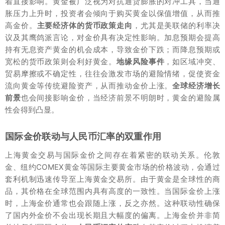
着直接影响。黄金被广泛视为对抗通货膨胀的对冲工具，当通
胀压力上升时，投资者会倾向于购买黄金以保值增值，从而推
高金价。
主要经济体的货币政策走向
，尤其是美联储的利率决
议及其鹰鸽派言论，对金价具有决定性影响。加息预期会提高
持有无息资产黄金的机会成本，导致金价下跌；而降息预期或
宽松的货币政策则会利好黄金。
地缘风险事件
，如区域冲突、
贸易摩擦或不确定性，往往会激发市场的避险情绪，促使资金
流向黄金等传统避险资产，从而推动金价上涨。
全球经济增长
前景
也会间接影响金价，当经济前景不明朗时，黄金的避险属
性会得到凸显。
国际金价联动与人民币汇率的双重作用
上海黄金交易与国际金价之间存在着紧密的联动关系。伦敦
金、纽约COMEX黄金等国际主要黄金市场的价格波动，会通过
套利机制迅速传导至上海黄金交易所。由于黄金是全球性的商
品，其价格在全球范围内具有高度的一致性。当国际金价上涨
时，上海金价通常也会跟随上涨，反之亦然。这种联动性确保
了国内外金价不会出现长期且大幅度的偏离。上海金价并非简