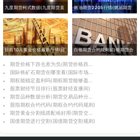
九度期货柯式数据(九度期货直
燃油期货2205行情(燃油期货
播间)
2105最新行情)
目前10月黄金价格最新行情(目
白银期货合约规则(白银期货合
前10月黄金价格最新行情是多
约交割日期)
期货价格下跌仓差为负(期货价格跌到负数)
国际铁矿石期货在哪里看(国际市场铁矿石期货)
少)
期权能稳定盈利吗(期权期货能够盈利的比例)
股票财经节目排行(股票财经直播间)
期货品种数据分析(期货交易品种分析报告)
股指期权合约代码(期权合约代码规则)
期货黄金分割线搭配啥好用(期货交易中黄金分割线的应用)
国债期货进行交割(国债期货交割规则)