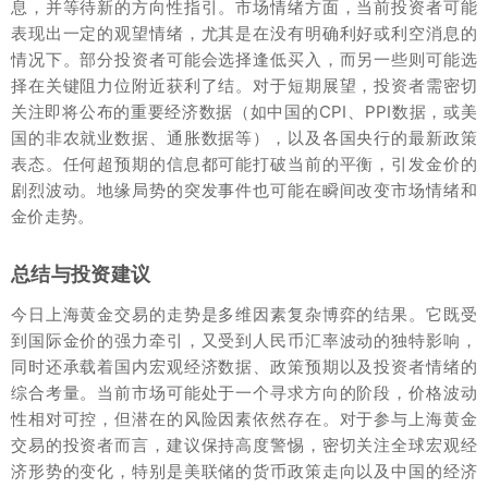
息，并等待新的方向性指引。市场情绪方面，当前投资者可能
表现出一定的观望情绪，尤其是在没有明确利好或利空消息的
情况下。部分投资者可能会选择逢低买入，而另一些则可能选
择在关键阻力位附近获利了结。对于短期展望，投资者需密切
关注即将公布的重要经济数据（如中国的CPI、PPI数据，或美
国的非农就业数据、通胀数据等），以及各国央行的最新政策
表态。任何超预期的信息都可能打破当前的平衡，引发金价的
剧烈波动。地缘局势的突发事件也可能在瞬间改变市场情绪和
金价走势。
总结与投资建议
今日上海黄金交易的走势是多维因素复杂博弈的结果。它既受
到国际金价的强力牵引，又受到人民币汇率波动的独特影响，
同时还承载着国内宏观经济数据、政策预期以及投资者情绪的
综合考量。当前市场可能处于一个寻求方向的阶段，价格波动
性相对可控，但潜在的风险因素依然存在。对于参与上海黄金
交易的投资者而言，建议保持高度警惕，密切关注全球宏观经
济形势的变化，特别是美联储的货币政策走向以及中国的经济