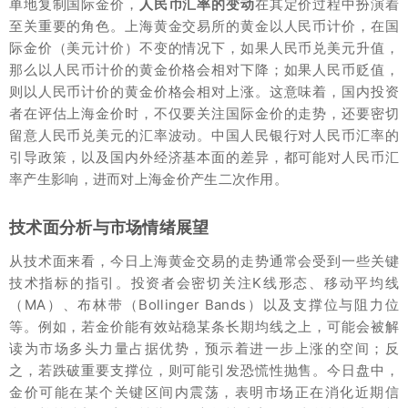
单地复制国际金价，
人民币汇率的变动
在其定价过程中扮演着
至关重要的角色。上海黄金交易所的黄金以人民币计价，在国
际金价（美元计价）不变的情况下，如果人民币兑美元升值，
那么以人民币计价的黄金价格会相对下降；如果人民币贬值，
则以人民币计价的黄金价格会相对上涨。这意味着，国内投资
者在评估上海金价时，不仅要关注国际金价的走势，还要密切
留意人民币兑美元的汇率波动。中国人民银行对人民币汇率的
引导政策，以及国内外经济基本面的差异，都可能对人民币汇
率产生影响，进而对上海金价产生二次作用。
技术面分析与市场情绪展望
从技术面来看，今日上海黄金交易的走势通常会受到一些关键
技术指标的指引。投资者会密切关注K线形态、移动平均线
（MA）、布林带（Bollinger Bands）以及支撑位与阻力位
等。例如，若金价能有效站稳某条长期均线之上，可能会被解
读为市场多头力量占据优势，预示着进一步上涨的空间；反
之，若跌破重要支撑位，则可能引发恐慌性抛售。今日盘中，
金价可能在某个关键区间内震荡，表明市场正在消化近期信