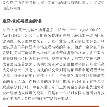
黄金交易的走势特征，探讨其背后的核心影响因素，并展望短
期市场前景。
走势概览与盘面解读
今日上海黄金交易市场开盘后，沪金主合约（如Au99.99、
Au(T+D)等）延续了近期震荡整理的态势，表现出一定的区间
波动性。从盘面数据来看，开盘价通常会受到前日国际金价收
盘以及当日早间亚洲市场交易情绪的影响。随后，金价在日内
多数时间里可能呈现出小幅回调或窄幅盘整的格局，多空双方
在关键技术位附近展开拉锯。成交量方面，若市场交投活跃，
成交量会显著放大，表明投资者对当前价格水平的认可度较高
或分歧较大；反之，清淡的成交量则可能预示着市场观望情绪
浓厚。持仓量的变化也值得关注，持仓量的增加可能意味着有
新的资金入场，而持仓量的减少则可能表明部分资金选择离场
观望或获利了结。综合来看，今日上海黄金交易的走势通常不
会出现单边大幅度的突破，而是在一个相对有限的范围内寻找
新的平衡点，等待更明确的市场信号出现。