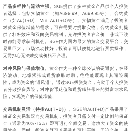
产品多样性与流动性强
。SGE提供了多种黄金产品供个人投资
者选择，包括实物黄金（如Au99.99、Au99.95等）、合约黄
金（如Au(T+D)、Mini Au(T+D)等）。实物黄金满足了投资者
对黄金保值增值的需求，可在需要时提取实物；合约黄金则提
供了杠杆效应和双向交易机制，允许投资者在金价上涨或下跌
时都能寻求获利机会。SGE作为国内最大的黄金交易平台，交
易量巨大，市场流动性好，投资者可以便捷地进行买卖操作，
无需担心无法成交或价格不合理。
对冲风险与保值增值
。黄金作为一种全球公认的硬通货，在经
济波动、地缘紧张或通货膨胀时期，往往能展现出其避险属
性，成为资金的“避风港”。通过SGE投资黄金，有助于个人投资
者分散投资风险，对冲货币贬值和通货膨胀带来的财富缩水风
险，实现资产的保值增值。
交易机制灵活（特指Au(T+D)）
。SGE的Au(T+D)产品采用了
保证金交易和双向交易机制，投资者只需支付一定比例的保证
金（通常为10%-15%）即可进行全额交易，这放大了资金的使
用效率。同时，投资者既可以买涨也可以买跌，无论金价上涨