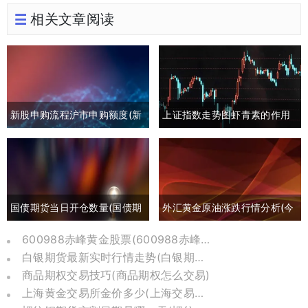
相关文章阅读
新股申购流程沪市申购额度(新
上证指数走势图虾青素的作用
股申购流程沪市申购额度怎么
(上证指数黄白线分析)
算)
国债期货当日开仓数量(国债期
外汇黄金原油涨跌行情分析(今
货买入开仓)
日外汇黄金原油分析)
600988赤峰黄金股票(600988赤峰黄金股票历史价格)
白银期货最新实时行情走势(白银期货行情实时行情)
商品期权交易技巧(商品期权怎么交易)
上海黄金交易所金价多少(上海交易所黄金价格今日金价)