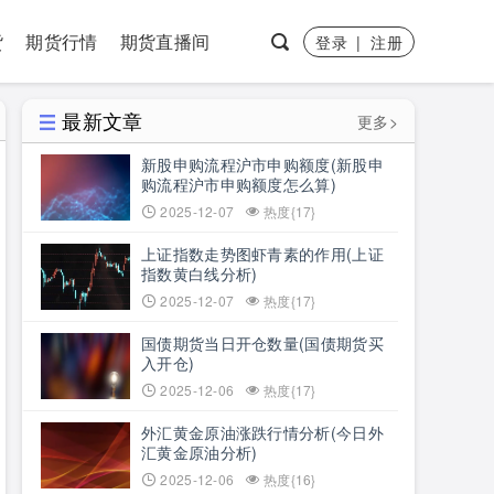
货
期货行情
期货直播间
登录
|
注册
最新文章
更多>
新股申购流程沪市申购额度(新股申
购流程沪市申购额度怎么算)
2025-12-07
热度{17}
上证指数走势图虾青素的作用(上证
指数黄白线分析)
2025-12-07
热度{17}
国债期货当日开仓数量(国债期货买
入开仓)
2025-12-06
热度{17}
外汇黄金原油涨跌行情分析(今日外
汇黄金原油分析)
2025-12-06
热度{16}