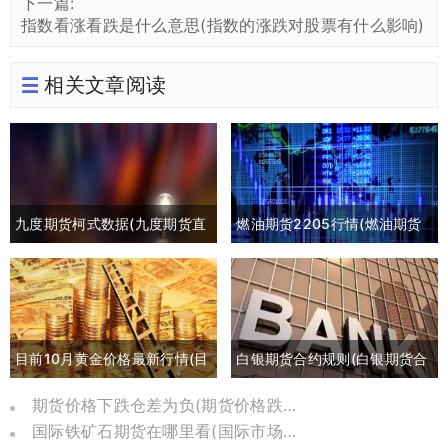
下一篇:
指数看涨看跌是什么意思(指数的涨跌对股票有什么影响)
相关文章阅读
九度期货柯式数据(九度期货直
燃油期货2205行情(燃油期货
播间)
2105最新行情)
目前10月黄金价格最新行情(目
白银期货合约规则(白银期货合
前10月黄金价格最新行情是多
约交割日期)
期货价格下跌仓差为负(期货价格跌到负数)
国际铁矿石期货在哪里看(国际市场铁矿石期货)
少)