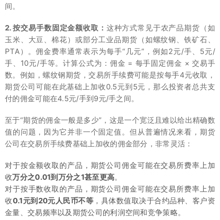
间。
2. 按交易手数固定金额收取：
这种方式常见于农产品期货（如
玉米、大豆、棉花）或部分工业品期货（如螺纹钢、铁矿石、
PTA）。佣金费率通常表示为每手“几元”，例如2元/手、5元/
手、10元/手等。计算公式为：佣金 = 每手固定佣金 × 交易手
数。例如，螺纹钢期货，交易所手续费可能是按每手4元收取，
期货公司可能在此基础上加收0.5元到5元，那么投资者总共支
付的佣金可能在4.5元/手到9元/手之间。
至于“期货的佣金一般是多少”，这是一个宽泛且难以给出精确数
值的问题，因为它并非一个固定值。但从普遍情况来看，期货
公司在交易所手续费基础上加收的佣金部分，非常灵活：
对于按金额收取的产品，期货公司佣金可能在交易所费率上加
收
万分之0.01到万分之1甚至更高
。
对于按手数收取的产品，期货公司佣金可能在交易所费率上加
收
0.1元到20元人民币不等
，具体数值取决于合约品种、客户资
金量、交易频率以及期货公司的利润空间和竞争策略。