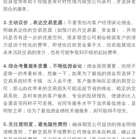
自身需求有助于你能更有针对性地与期货公司谈判，并选择更
契合的服务。
3. 主动议价，表达交易意愿：
不要害怕与客户经理谈论佣金。
明确表达你的交易意愿（如预计的月交易量、资金量），并询
问是否有进一步的优惠空间。很多期货公司都会根据客户的潜
力提供个性化的费率。即使你目前资金量不大，但若能展现出
未来活跃交易的潜力，也有可能争取到不错的起始费率。
4. 综合考量服务质量，不唯低佣金论：
佣金固然重要，但绝不
是唯一的考量标准。想象一下，如果为了极低的佣金而选择了
交易系统经常卡顿、出入金不便、客户服务响应迟缓的期货公
司，那么由此带来的交易损失可能远超节省的佣金。稳定的交
易系统、及时有效的客户服务、专业的投研报告、便捷的出入
金通道等同样不可忽视。在同等服务水平下追求最低佣金，是
明智之举；但为了最低佣金牺牲关键服务，则可能得不偿失。
5. 关注透明度，避免隐性费用：
确保期货公司提供的佣金明细
清晰透明，了解交易所手续费和公司佣金的各自构成，确认没