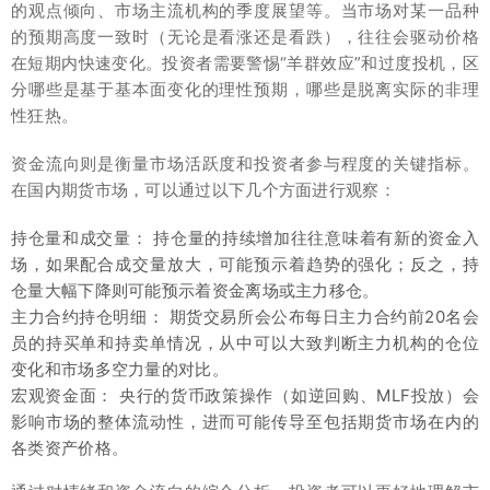
的观点倾向、市场主流机构的季度展望等。当市场对某一品种
的预期高度一致时（无论是看涨还是看跌），往往会驱动价格
在短期内快速变化。投资者需要警惕“羊群效应”和过度投机，区
分哪些是基于基本面变化的理性预期，哪些是脱离实际的非理
性狂热。
资金流向则是衡量市场活跃度和投资者参与程度的关键指标。
在国内期货市场，可以通过以下几个方面进行观察：
持仓量和成交量： 持仓量的持续增加往往意味着有新的资金入
场，如果配合成交量放大，可能预示着趋势的强化；反之，持
仓量大幅下降则可能预示着资金离场或主力移仓。
主力合约持仓明细： 期货交易所会公布每日主力合约前20名会
员的持买单和持卖单情况，从中可以大致判断主力机构的仓位
变化和市场多空力量的对比。
宏观资金面： 央行的货币政策操作（如逆回购、MLF投放）会
影响市场的整体流动性，进而可能传导至包括期货市场在内的
各类资产价格。