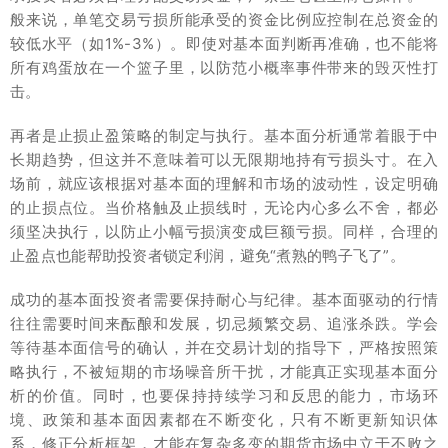
般来说，单笔交易亏损所能承受的资金比例应控制在总资金的
较低水平（如1%-3%）。即使对基本面判断再准确，也不能将
所有鸡蛋放在一个篮子里，以防范小概率事件带来的毁灭性打
击。
再者是止损止盈策略的制定与执行。基本面分析通常着眼于中
长期趋势，但这并不意味着可以无限期地持有亏损头寸。在入
场前，就应该根据对基本面的理解和市场的波动性，设定明确
的止损点位。当价格触及止损线时，无论内心多么不舍，都必
须坚决执行，以防止小幅亏损演变成巨额亏损。同样，合理的
止盈点也能帮助投资者锁定利润，避免“煮熟的鸭子飞了”。
成功的基本面投资者需要保持耐心与纪律。基本面驱动的行情
往往需要时间来酝酿和发展，切忌频繁交易、追涨杀跌。学会
等待基本面信号的确认，并在交易计划的指导下，严格按照策
略执行，不被短期的市场噪音所干扰，才能真正实现基本面分
析的价值。同时，也要保持持续学习和反思的能力，市场环
境、政策和基本面因素都在不断变化，只有不断更新知识体
系，修正分析框架，才能在复杂多变的期货市场中立于不败之