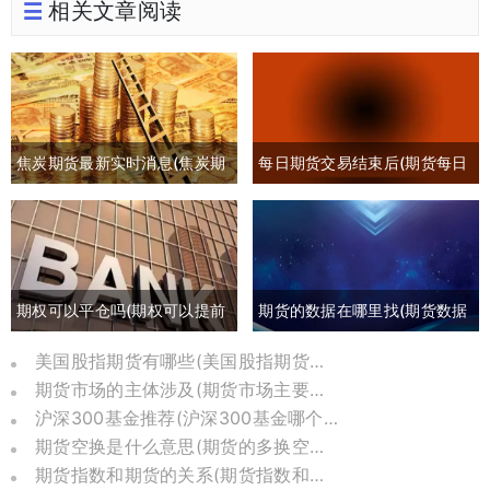
相关文章阅读
焦炭期货最新实时消息(焦炭期
每日期货交易结束后(期货每日
货最新行情分析)
交易时间)
期权可以平仓吗(期权可以提前
期货的数据在哪里找(期货数据
平仓吗有盈利吗)
哪里可以找)
美国股指期货有哪些(美国股指期货是哪个交易所)
期货市场的主体涉及(期货市场主要参与者包括)
沪深300基金推荐(沪深300基金哪个比较好)
期货空换是什么意思(期货的多换空换是什么意思)
期货指数和期货的关系(期货指数和价格关系)