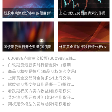
新股申购流程沪市申购额度(新
上证指数走势图虾青素的作用
股申购流程沪市申购额度怎么
(上证指数黄白线分析)
算)
国债期货当日开仓数量(国债期
外汇黄金原油涨跌行情分析(今
货买入开仓)
日外汇黄金原油分析)
600988赤峰黄金股票(600988赤峰黄金股票历史价格)
白银期货最新实时行情走势(白银期货行情实时行情)
商品期权交易技巧(商品期权怎么交易)
上海黄金交易所金价多少(上海交易所黄金价格今日金价)
螺纹钢期货交割日期是哪一天(螺纹钢期货交易时间)
看跌期权买方卖方收益(看跌期权买方收益有限还是无限)
菜籽油期货开盘时间(菜籽油期货开盘时间表)
期权定价模型的发展趋势(期权定价模型的发展趋势分析)