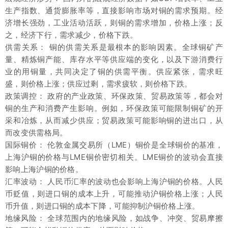
生产指数、通货膨胀率等，直接影响市场对铜的需求预期。经
济增长强劲，工业活动活跃，则铜的需求增加，价格上涨；反
之，经济下行，需求减少，价格下跌。
供需关系： 铜的供需关系是最根本的影响因素。全球铜矿产
量、精炼铜产能、库存水平等供应端的变化，以及下游消费行
业的用铜量，共同决定了铜的供需平衡。供应紧张，需求旺
盛，则价格上涨；供应过剩，需求疲软，则价格下跌。
政策调控： 政府的产业政策、环保政策、贸易政策等，都会对
铜的生产和消费产生影响。例如，环保政策可能限制铜矿的开
采和冶炼，从而减少供应；贸易政策可能影响铜的进出口，从
而改变供需格局。
国际铜价： 伦敦金属交易所（LME）铜价是全球铜价的基准，
上海沪铜的价格与LME铜价密切相关。LME铜价的波动会直接
影响上海沪铜的价格。
汇率波动： 人民币汇率的波动也会影响上海沪铜的价格。人民
币贬值，则进口铜的成本上升，可能推动沪铜价格上涨；人民
币升值，则进口铜的成本下降，可能抑制沪铜价格上涨。
地缘风险： 全球范围内的地缘风险，如战争、冲突、贸易摩擦