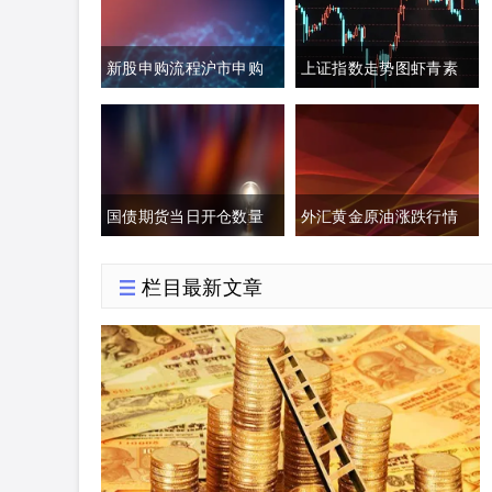
新股申购流程沪市申购
上证指数走势图虾青素
额度(新股申购流程沪市
的作用(上证指数黄白线
申购额度怎么算)
分析)
国债期货当日开仓数量
外汇黄金原油涨跌行情
(国债期货买入开仓)
分析(今日外汇黄金原油
栏目最新文章
分析)