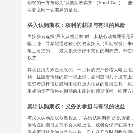
期权的一方被称为“认购期权卖方”（Short Cal
两者之间一切差异的基石。
买入认购期权：权利的获取与有限的风险
当投资者选择“买入认购期权”时，其核心动机通常
幅上涨，并希望通过较小的资金投入（即期权费）来
限且可控的——最大损失仅限于支付的期权费。即使
权费。
其收益潜力则是无限的。一旦标的资产价格大幅上涨
利，且随着价格的进一步上涨，盈利空间几乎没有上
投资者进行投机或利用杠杆放大收益的常用工具。买方也面
果标的资产价格在到期前未能达到预期涨幅，即便方
卖出认购期权：义务的承担与有限的收益
与买入认购期权截然相反，“卖出认购期权”的投资
价格在到期日之前不会大幅上涨，或者会保持在某个
值的流逝转化为自己的收益。卖方在开仓时即收取期