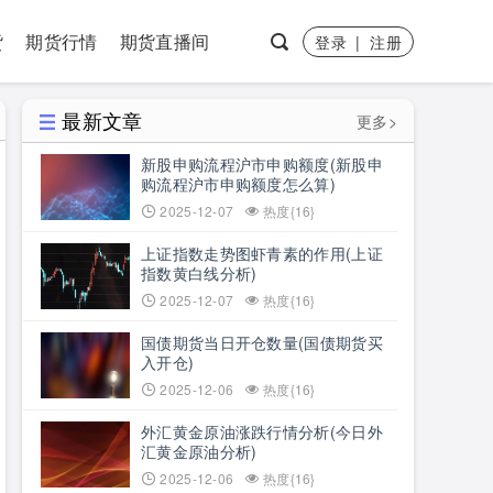
货
期货行情
期货直播间
登录
|
注册
最新文章
更多>
新股申购流程沪市申购额度(新股申
购流程沪市申购额度怎么算)
2025-12-07
热度{16}
上证指数走势图虾青素的作用(上证
指数黄白线分析)
2025-12-07
热度{16}
国债期货当日开仓数量(国债期货买
入开仓)
2025-12-06
热度{16}
外汇黄金原油涨跌行情分析(今日外
汇黄金原油分析)
2025-12-06
热度{16}