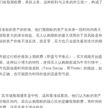
l），他们收取期权费，承担义务。这种权利与义务的对立统一，构成了
是看涨标的资产的价格。他们预期标的资产在未来一段时间内将大
获取更大的潜在收益。买入认购期权的最大优势在于其风险是有
标的资产价格不涨反跌，跌至零，买方也只会损失最初支付的期
并超过行权价格加上期权费（即盈亏平衡点），买方就能开始盈
限。这种以小博大的特性，使得买入认购期权成为牛市行情中，
临着时间价值损耗（Time Decay，即Theta）的挑战，如
向正确，也可能因为时间价值的流逝而亏损。
者，其市场预期通常是中性、温和看涨或看跌。他们认为标的资产
价格区间内。卖出认购期权的核心目的是赚取期权费，将时间价
权费，这是其最大潜在收益。