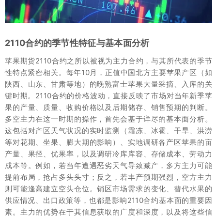
2110合约的季节性特征与基本面分析
苹果期货2110合约之所以被视为主力合约，与其所代表的季节
性特点紧密相关。每年10月，正值中国北方主要苹果产区（如
陕西、山东、甘肃等地）的晚熟富士苹果大量采摘、入库的关
键时期。2110合约的价格波动，直接反映了市场对当年新季苹
果的产量、质量、收购价格以及后期储存、销售预期的判断。
多空主力在这一时期的操作，首先会基于详尽的基本面分析。
这包括对产区天气状况的实时监测（霜冻、冰雹、干旱、洪涝
等对花期、坐果、膨大期的影响）、实地调研各产区苹果的亩
产量、果径、优果率，以及调研冷库库容、存储成本、劳动力
成本等。例如，若当年遭遇恶劣天气导致减产，多方主力可能
提前布局，抢占多头头寸；反之，若丰产预期强烈，空方主力
则可能逢高建立空头仓位。销区市场需求的变化、替代水果的
供应情况、出口政策等，也都是影响2110合约基本面的重要因
素。主力的优势在于其信息获取的广度和深度，以及将这些信