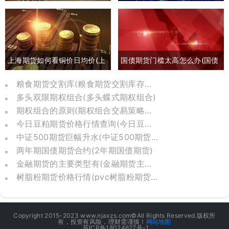
消息)
负债吗(外汇期权交易是指交易
双方)
上海期货如何看铜价日均价(上
国债期货门槛太高怎么办(国债
海期货交易铜价)
期货有风险吗)
粮食期货交割库(粮食期货交割库存怎么算)
多头双限期权组合(多头蝶式期权组合)
期权组合的原则(期权组合交易策略分析)
今日豆粕期货价格行情查询(今日豆粕期货实时行情)
中证500期货巨幅升水(中证500期货一手价格)
两年期国债期货合约(2年期国债期货)
金融期货的主要类型有(金融期货主要有三种类型)
树脂粉期货价格行情(pvc树脂粉期货价格行情)
Copyright 2015-2023 www.njaxzs.com©All Rights Reserved.版权所
有，投资有风险，理财需谨慎！
网站地图
苏ICP备18024627号-1