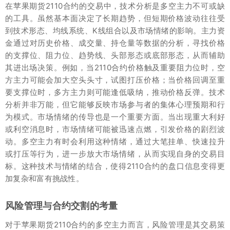
在苹果期货2110合约的交易中，技术分析是多空主力不可或缺
的工具。虽然基本面决定了长期趋势，但短期价格波动往往受
到技术形态、均线系统、K线组合以及市场情绪的影响。主力资
金通过对历史价格、成交量、持仓量等数据的分析，寻找价格
的支撑位、阻力位、趋势线、头部形态或底部形态，从而辅助
其进出场决策。例如，当2110合约价格触及重要阻力位时，空
方主力可能会加大空头头寸，试图打压价格；当价格回调至重
要支撑位时，多方主力则可能逢低吸纳，推动价格反弹。技术
分析并非万能，但它能够反映市场参与者的集体心理预期和行
为模式。市场情绪的传导也是一个重要方面。当出现重大利好
或利空消息时，市场情绪可能被迅速点燃，引发价格的剧烈波
动。多空主力有时会利用这种情绪，通过大笔挂单、快速拉升
或打压等行为，进一步放大市场情绪，从而实现自身的交易目
标。这种技术与情绪的结合，使得2110合约的盘口信息变得更
加复杂和富有挑战性。
风险管理与合约交割的考量
对于苹果期货2110合约的多空主力而言，风险管理是其交易策