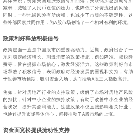
具体来说，例如美国通胀数据有所回落，美联储加息预期有所
减弱，减轻了人民币贬值的压力，也降低了外资流出的风险。
同时，一些地缘风险有所缓和，也减少了市场的不确定性。这
些外部因素共同作用，为A股市场创造了一个相对有利的环境。
政策利好释放积极信号
政策层面一直是中国股市的重要驱动力。近期，政府出台了一
系列稳定经济增长、刺激消费的政策措施，例如降准、减税降
费等，旨在提振市场信心，激发经济活力。这些政策利好向市
场释放了积极信号，表明政府对经济发展的重视和支持，有助
于改善市场预期，吸引资金入场，从而推动A股三大指数高开。
例如，针对房地产行业的支持政策，缓解了市场对房地产风险
的担忧；针对中小企业的扶持政策，有助于改善中小企业的经
营状况，提升其盈利能力。这些政策不仅直接影响相关行业，
也通过提升市场整体信心，间接推动了A股市场的上涨。
资金面宽松提供流动性支持