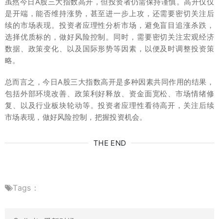
虽然今日A股三大指数高开，但投资者仍需保持谨慎。高开仅仅
是开端，能否维持涨势，甚至进一步上攻，还需要密切关注后
续的市场表现。投资者应理性分析市场，避免盲目追涨杀跌，
选择优质标的，做好风险控制。同时，需要密切关注宏观经济
数据、政策变化、以及国际形势等因素，以便及时调整投资策
略。
总而言之，今日A股三大指数高开是多种因素共同作用的结果，
包括外部环境改善、政策利好释放、资金面宽松、市场情绪修
复、以及行业板块轮动等。投资者应理性看待高开，关注后续
市场表现，做好风险控制，把握投资机会。
THE END
Tags：