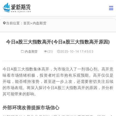
当前位置：
首页
>
内盘期货
今日a股三大指数高开(今日a股三大指数高开原因)
内盘期货
(21)
2025-10-14 17:45:03
今日A股三大指数集体高开，为市场注入了一剂强心剂。高开意
味着市场情绪积极，投资者对后市抱有乐观预期。高开仅仅是
开端，能否维持涨势，甚至进一步上攻，还需要密切关注后续
的市场表现。将深入探讨今日A股三大指数高开的原因，并分析
其可能带来的影响。
外部环境改善提振市场信心