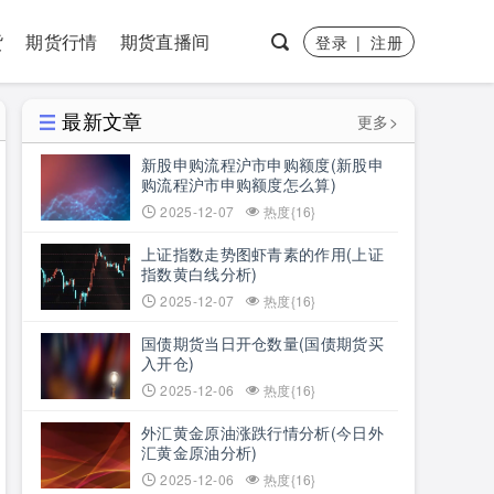
货
期货行情
期货直播间
登录
|
注册
最新文章
更多>
新股申购流程沪市申购额度(新股申
购流程沪市申购额度怎么算)
2025-12-07
热度{16}
上证指数走势图虾青素的作用(上证
指数黄白线分析)
2025-12-07
热度{16}
国债期货当日开仓数量(国债期货买
入开仓)
2025-12-06
热度{16}
外汇黄金原油涨跌行情分析(今日外
汇黄金原油分析)
2025-12-06
热度{16}