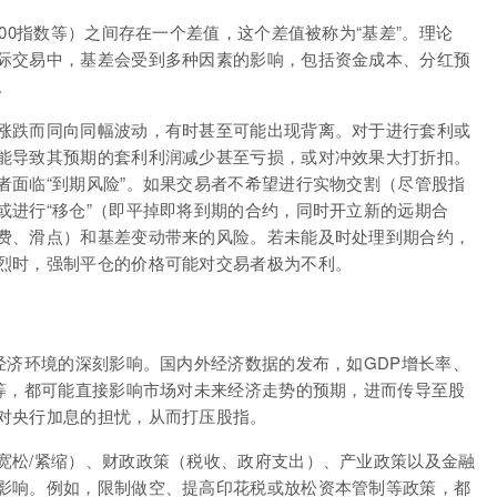
00指数等）之间存在一个差值，这个差值被称为“基差”。理论
际交易中，基差会受到多种因素的影响，包括资金成本、分红预
。
涨跌而同向同幅波动，有时甚至可能出现背离。对于进行套利或
能导致其预期的套利利润减少甚至亏损，或对冲效果大打折扣。
者面临“到期风险”。如果交易者不希望进行实物交割（尽管股指
或进行“移仓”（即平掉即将到期的合约，同时开立新的远期合
费、滑点）和基差变动带来的风险。若未能及时处理到期合约，
烈时，强制平仓的价格可能对交易者极为不利。
经济环境的深刻影响。国内外经济数据的发布，如GDP增长率、
告等，都可能直接影响市场对未来经济走势的预期，进而传导至股
对央行加息的担忧，从而打压股指。
宽松/紧缩）、财政政策（税收、政府支出）、产业政策以及金融
影响。例如，限制做空、提高印花税或放松资本管制等政策，都