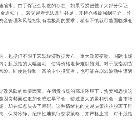
速缩水。由于保证金制度的存在，如果亏损侵蚀了大部分保证
证金通知”）。若交易者无法及时补足，其持仓将被强制平仓，导
资金管理和风险控制有着极高的要求，稍有不慎就可能面临爆仓
响，包括但不限于宏观经济数据发布、重大政策变动、国际市场
内引起股指的大幅波动，使得价格走势难以预测。对于股指期货
风险。即使是经验丰富的专业投资者，也可能在剧烈波动中遭遇
导致风险的重要因素。在期货市场的高压环境下，贪婪和恐惧这
能因贪婪而过度加仓或过早平仓，错过更大的盈利机会；当市场
场，却在低点失去了筹码。这种情绪化的交易决策往往脱离了理
失。保持冷静、纪律性地执行交易策略，并严格止损，对于股指