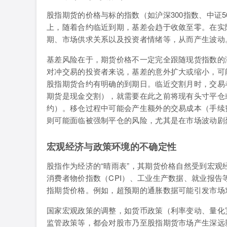
股指期货的价格与标的指数（如沪深300指数、中证5
上，随着合约临近到期，基差会趋于收敛至零。在实
期、市场供求关系以及投资者情绪等，从而产生波动
基差风险在于，期货价格不一定完全跟随现货指数的
对冲交易的投资者来说，基差的意外扩大或缩小，可
股指期货合约有明确的到期日。临近交割月时，交易
期货是现金交割），就需要在此之前将现有头寸平仓
约）。移仓过程中可能会产生额外的交易成本（手续
则可能面临被强制平仓的风险，尤其是在市场波动剧
宏观经济与政策环境的不确定性
股指作为经济的“晴雨表”，其期货价格自然受到宏观
消费者物价指数（CPI）、工业生产数据、就业报
指期货价格。例如，超预期的通胀数据可能引发市场
国家宏观政策的调整，如货币政策（利率变动、量化
监管政策等，都会对股市乃至股指期货市场产生深远