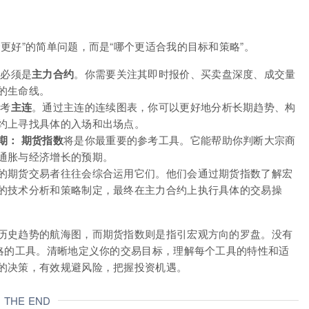
更好”的简单问题，而是“哪个更适合我的目标和策略”。
必须是
主力合约
。你需要关注其即时报价、买卖盘深度、成交量
的生命线。
考
主连
。通过主连的连续图表，你可以更好地分析长期趋势、构
约上寻找具体的入场和出场点。
期：
期货指数
将是你最重要的参考工具。它能帮助你判断大宗商
通胀与经济增长的预期。
的期货交易者往往会综合运用它们。他们会通过期货指数了解宏
的技术分析和策略制定，最终在主力合约上执行具体的交易操
历史趋势的航海图，而期货指数则是指引宏观方向的罗盘。没有
策略的工具。清晰地定义你的交易目标，理解每个工具的特性和适
的决策，有效规避风险，把握投资机遇。
THE END