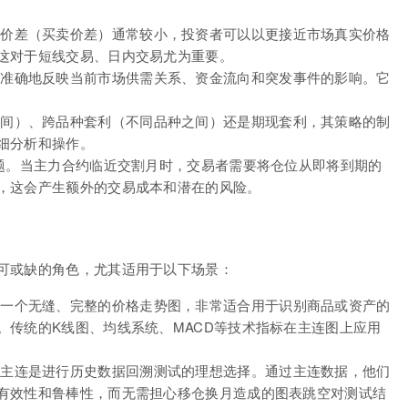
价差（买卖价差）通常较小，投资者可以以更接近市场真实价格
这对于短线交易、日内交易尤为重要。
准确地反映当前市场供需关系、资金流向和突发事件的影响。它
间）、跨品种套利（不同品种之间）还是期现套利，其策略的制
细分析和操作。
问题。当主力合约临近交割月时，交易者需要将仓位从即将到期的
，这会产生额外的交易成本和潜在的风险。
可或缺的角色，尤其适用于以下场景：
一个无缝、完整的价格走势图，非常适合用于识别商品或资产的
。传统的K线图、均线系统、MACD等技术指标在主连图上应用
主连是进行历史数据回溯测试的理想选择。通过主连数据，他们
有效性和鲁棒性，而无需担心移仓换月造成的图表跳空对测试结