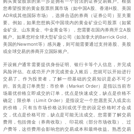
购买黄金股票的第一步是拥有一个合法的证券交易账户。根据
您希望投资的黄金股票所属市场（如中国A股、香港H股、美国
ADR或其他国际市场），选择合适的券商（证券公司）至关重
要。例如，如果您想购买中国境内的黄金矿业公司股票（如紫
金矿业、山东黄金、中金黄金等），您需要在国内券商开立A股
账户。如果您对全球大型矿业公司（如加拿大的Barrick Gold、
美国的Newmont等）感兴趣，则可能需要通过支持港股、美股
或全球交易的券商开立国际账户。
开设账户通常需要提供身份证明、银行卡等个人信息，并完成
风险评估。在成功开户并完成资金入账后，您就可以开始进行
交易了。作为投资者，了解一些基础的交易知识是必不可少
的。首先是订单类型：市价单（Market Order）是指以当前市
场最优价格立即成交的订单，优点是快速成交，缺点是价格不
确定；限价单（Limit Order）是指设定一个您愿意买入或卖出
的价格，只有当市场价格达到或优于您的设定价格时才会成
交，优点是价格可控，缺点是可能无法成交。您需要了解交易
费用，包括佣金（券商收取）、印花税（部分市场收取）、过
户费等，这些费用会影响您的交易成本和最终收益。熟悉交易