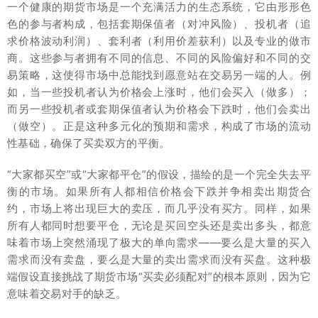
一个健康的期货市场是一个充满活力的生态系统，它由形形色
色的参与者构成，包括套期保值者（对冲风险）、投机者（追
求价格波动利润）、套利者（利用价差获利）以及专业的做市
商。这些参与者拥有不同的信息、不同的风险偏好和不同的交
易策略，这使得市场中总能找到愿意站在交易另一端的人。例
如，当一些投机者认为价格会上涨时，他们会买入（做多）；
而另一些投机者或套期保值者认为价格会下跌时，他们会卖出
（做空）。正是这种多元化的预期和需求，构成了市场的流动
性基础，确保了买卖双方的平衡。
“大家都买空”或“大家都平仓”的假设，描绘的是一个完全失去平
衡的市场。如果所有人都相信价格会下跌并争相卖出期货合
约，市场上将出现巨大的卖压，而几乎没有买方。同样，如果
所有人都同时想要平仓，无论是买回空头还是卖出多头，都意
味着市场上突然涌现了极大的单向需求——要么是大量的买入
需求而没有卖盘，要么是大量的卖出需求而没有买盘。这种极
端假设直接挑战了期货市场“买卖必须配对”的根本原则，因为它
意味着交易对手的缺乏。