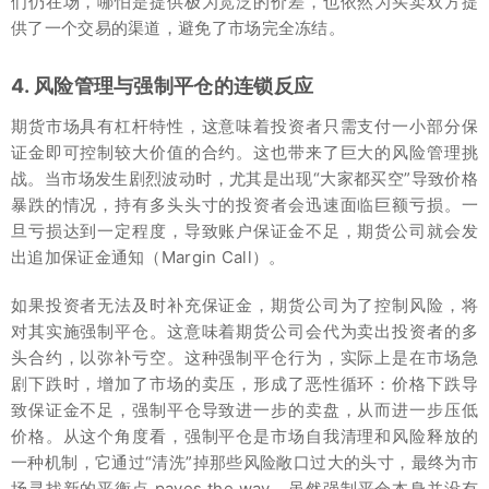
们仍在场，哪怕是提供极为宽泛的价差，也依然为买卖双方提
供了一个交易的渠道，避免了市场完全冻结。
4. 风险管理与强制平仓的连锁反应
期货市场具有杠杆特性，这意味着投资者只需支付一小部分保
证金即可控制较大价值的合约。这也带来了巨大的风险管理挑
战。当市场发生剧烈波动时，尤其是出现“大家都买空”导致价格
暴跌的情况，持有多头头寸的投资者会迅速面临巨额亏损。一
旦亏损达到一定程度，导致账户保证金不足，期货公司就会发
出追加保证金通知（Margin Call）。
如果投资者无法及时补充保证金，期货公司为了控制风险，将
对其实施强制平仓。这意味着期货公司会代为卖出投资者的多
头合约，以弥补亏空。这种强制平仓行为，实际上是在市场急
剧下跌时，增加了市场的卖压，形成了恶性循环：价格下跌导
致保证金不足，强制平仓导致进一步的卖盘，从而进一步压低
价格。从这个角度看，强制平仓是市场自我清理和风险释放的
一种机制，它通过“清洗”掉那些风险敞口过大的头寸，最终为市
场寻找新的平衡点 paves the way。虽然强制平仓本身并没有