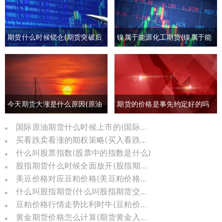
期货什么时候锁仓(期货突破后
镍属于能源化工期货(镍属于能
回撤)
源化工期货板块吗)
今天期货大涨是什么原因(原油
期货的价格是事先约定好的吗
期货大涨是什么原因)
(期货约定价格吗)
国际原油期货什么时候上市的(国际原油期货怎么了)
买看跌卖看涨的期权策略(买入看跌卖出看涨期权)
什么叫股票指数(股票中的指数是什么)
股指期货什么时候全面放开(股指期货几几年推出)
美豆价格对应豆粕价格(美豆粕价格换算)
什么叫股指期货(什么叫股指期货交割日)
豆粕价格行情走势比利时牛(豆粕价格走势分析)
黄金期货价格怎么计算(期货黄金入门基础知识)