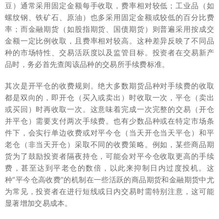
豆）通常采用固定金额每手收取，费率相对较低；工业品（如
螺纹钢、铁矿石、原油）也多采用固定金额或较低的百分比费
率；而金融期货（如股指期货、国债期货）则普遍采用按成交
金额一定比例收取，且费率相对较高。这种差异反映了不同品
种的市场特性、交易活跃度以及监管目标。投资者在交易新产
品时，务必首先查阅该品种的交易所手续费标准。
其次是开平仓的收费规则。绝大多数期货品种对手续费的收取
都是双向的，即开仓（买入或卖出）时收取一次，平仓（卖出
或买回）时再收取一次。这意味着完成一次完整的交易（开仓
并平仓）需要支付两次手续费。也有少数品种或在特定市场条
件下，会实行单边收费或对平今仓（当天开仓当天平仓）和平
老仓（非当天开仓）采取不同的收费策略。例如，某些商品期
货为了鼓励投资者隔夜持仓，可能会对平今仓收取更高的手续
费，甚至达到平老仓的数倍，以此来抑制日内过度投机。这
种“平今仓高收费”的机制在一些活跃的商品期货和金融期货中尤
为常见，投资者在进行短线或日内交易时需特别注意，这可能
显著增加交易成本。