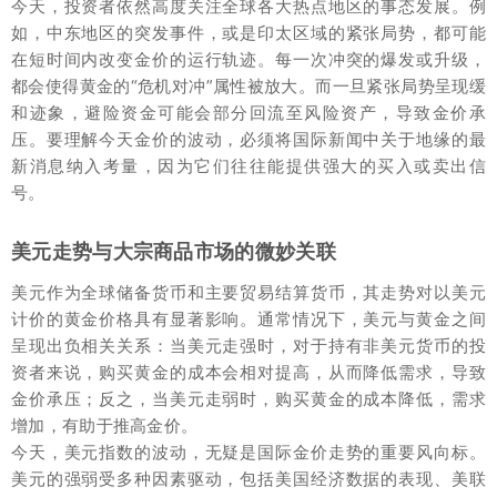
今天，投资者依然高度关注全球各大热点地区的事态发展。例
如，中东地区的突发事件，或是印太区域的紧张局势，都可能
在短时间内改变金价的运行轨迹。每一次冲突的爆发或升级，
都会使得黄金的“危机对冲”属性被放大。而一旦紧张局势呈现缓
和迹象，避险资金可能会部分回流至风险资产，导致金价承
压。要理解今天金价的波动，必须将国际新闻中关于地缘的最
新消息纳入考量，因为它们往往能提供强大的买入或卖出信
号。
美元走势与大宗商品市场的微妙关联
美元作为全球储备货币和主要贸易结算货币，其走势对以美元
计价的黄金价格具有显著影响。通常情况下，美元与黄金之间
呈现出负相关关系：当美元走强时，对于持有非美元货币的投
资者来说，购买黄金的成本会相对提高，从而降低需求，导致
金价承压；反之，当美元走弱时，购买黄金的成本降低，需求
增加，有助于推高金价。
今天，美元指数的波动，无疑是国际金价走势的重要风向标。
美元的强弱受多种因素驱动，包括美国经济数据的表现、美联