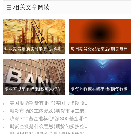
相关文章阅读
焦炭期货最新实时消息(焦炭期
每日期货交易结束后(期货每日
货最新行情分析)
交易时间)
期权可以平仓吗(期权可以提前
期货的数据在哪里找(期货数据
平仓吗有盈利吗)
哪里可以找)
美国股指期货有哪些(美国股指期货是哪个交易所)
期货市场的主体涉及(期货市场主要参与者包括)
沪深300基金推荐(沪深300基金哪个比较好)
期货空换是什么意思(期货的多换空换是什么意思)
期货指数和期货的关系(期货指数和价格关系)