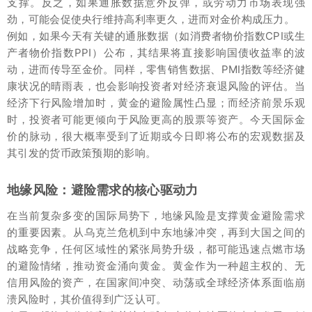
支撑。反之，如果通胀数据意外反弹，或劳动力市场表现强
劲，可能会促使央行维持高利率更久，进而对金价构成压力。
例如，如果今天有关键的通胀数据（如消费者物价指数CPI或生
产者物价指数PPI）公布，其结果将直接影响国债收益率的波
动，进而传导至金价。同样，零售销售数据、PMI指数等经济健
康状况的晴雨表，也会影响投资者对经济衰退风险的评估。当
经济下行风险增加时，黄金的避险属性凸显；而经济前景乐观
时，投资者可能更倾向于风险更高的股票等资产。今天国际金
价的脉动，很大概率受到了近期或今日即将公布的宏观数据及
其引发的货币政策预期的影响。
地缘风险：避险需求的核心驱动力
在当前复杂多变的国际局势下，地缘风险是支撑黄金避险需求
的重要因素。从乌克兰危机到中东地缘冲突，再到大国之间的
战略竞争，任何区域性的紧张局势升级，都可能迅速点燃市场
的避险情绪，推动资金涌向黄金。黄金作为一种超主权的、无
信用风险的资产，在国家间冲突、动荡或全球经济体系面临崩
溃风险时，其价值得到广泛认可。