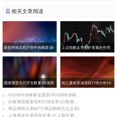
相关文章阅读
新股申购流程沪市申购额度(新
上证指数走势图虾青素的作用
股申购流程沪市申购额度怎么
(上证指数黄白线分析)
算)
国债期货当日开仓数量(国债期
外汇黄金原油涨跌行情分析(今
货买入开仓)
日外汇黄金原油分析)
600988赤峰黄金股票(600988赤峰黄金股票历史价格)
白银期货最新实时行情走势(白银期货行情实时行情)
商品期权交易技巧(商品期权怎么交易)
上海黄金交易所金价多少(上海交易所黄金价格今日金价)