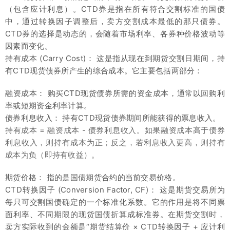
（包含应计利息）。CTD券是指在所有符合交割标准的国债
中，通过转换因子调整后，卖方交割成本最低的那只债券。
CTD券的选择是动态的，会随着市场利率、各券种价格波动等
因素而变化。
持有成本 (Carry Cost)： 这是指从现在到期货交割日期间，持
有CTD现货债券所产生的综合成本。它主要包括两部分：
融资成本： 购买CTD现货债券所需的资金成本，通常以回购利
率或短期资金利率计算。
债券利息收入： 持有CTD现货债券期间所能获得的票息收入。
持有成本 = 融资成本 - 债券利息收入。如果融资成本高于债券
利息收入，则持有成本为正；反之，若利息收入更高，则持有
成本为负（即持有收益）。
期货价格： 指的是国债期货合约的当前交易价格。
CTD转换因子 (Conversion Factor, CF)： 这是期货交易所为
每只可交割国债确定的一个标准化系数。它的作用是将不同票
面利率、不同期限的现货国债折算成标准券。在期货交割时，
卖方实际收到的金额是“期货结算价 × CTD转换因子 + 应计利