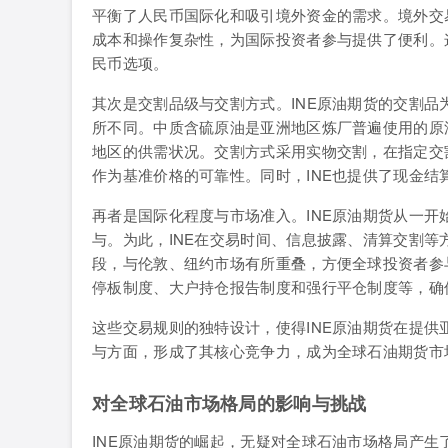
平衡了人民币国际化和吸引境外资金的需求。境外交
成本和操作复杂性，为国际投资者参与提供了便利。
民币选项。
其次是交割品级与交割方式。INE原油期货的交割品
所不同。中质含硫原油是亚洲地区炼厂普遍使用的原
地区的供需状况。交割方式采用实物交割，在指定交
作为基准价格的可靠性。同时，INE也提供了现金结
再者是国际化程度与市场准入。INE原油期货从一
与。为此，INE在交易时间、信息披露、清算交割
段，与伦敦、纽约市场有所重叠，方便全球投资者参
停板制度、大户持仓报告制度和强行平仓制度等，确
这些交易规则的独特设计，使得INE原油期货在提
与方面，形成了其核心竞争力，成为全球石油期货市
对全球石油市场格局的影响与挑战
INE原油期货的崛起，无疑对全球石油市场格局产生