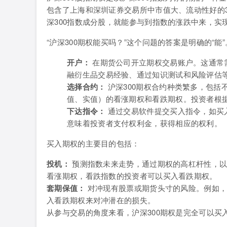
包含了上海和深圳证券交易所中市值大、流动性好的3
深300指数成分股，就能参与到指数的涨跌中来，实
“沪深300期权能买吗？”这个问题的答案是明确的“
开户：
在期货公司开立期权交易账户。这通常
融衍生品交易经验、通过知识测试和风险评估
选择合约：
沪深300期权合约种类繁多，包括
值、实值）的看涨期权和看跌期权。投资者根
下达指令：
通过交易软件提交买入指令，如买入看涨
意味着投资者支付权利金，获得相应的权利。
买入期权的主要目的包括：
投机：
预测指数未来走势，通过期权的高杠杆性，以
看涨期权，看跌指数的投资者可以买入看跌期权。
套期保值：
对冲现有股票或期货头寸的风险。例如，
入看跌期权来对冲潜在的损失。
从参与交易的角度来看，沪深300期权是完全可以