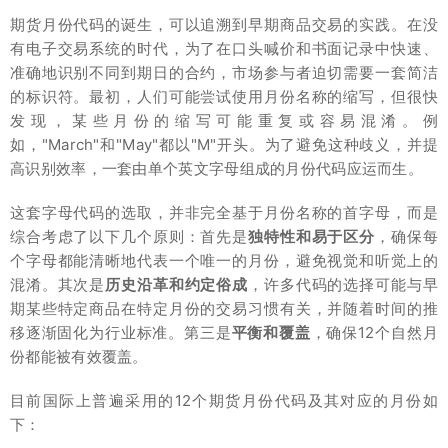
期货月份代码的诞生，可以追溯到早期商品交易的实践。在没
有电子交易系统的时代，为了在口头喊价和书面记录中快速、
准确地识别不同到期日的合约，市场参与者迫切需要一套简洁
的标识符。最初，人们可能尝试使用月份名称的缩写，但很快
发现，某些月份的缩写可能重复或容易混淆。例
如，"March"和"May"都以"M"开头。为了避免这种歧义，并提
高识别效率，一套由单个英文字母组成的月份代码应运而生。
这套字母代码的选取，并非完全基于月份名称的首字母，而是
综合考虑了以下几个原则：首先是
独特性和易于区分
，确保每
个字母都能清晰地代表一个唯一的月份，避免视觉和听觉上的
混淆。其次是
历史沿革和约定俗成
，许多代码的选择可能与早
期某些特定商品在特定月份的交易习惯有关，并随着时间的推
移逐渐固化为行业标准。第三是
平衡和覆盖
，确保12个自然月
份都能被有效覆盖。
目前国际上普遍采用的12个期货月份代码及其对应的月份如
下：