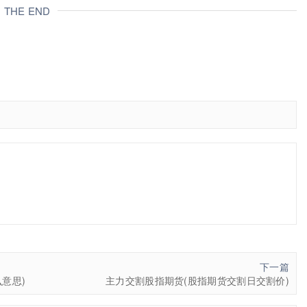
THE END
下一篇
意思)
主力交割股指期货(股指期货交割日交割价)