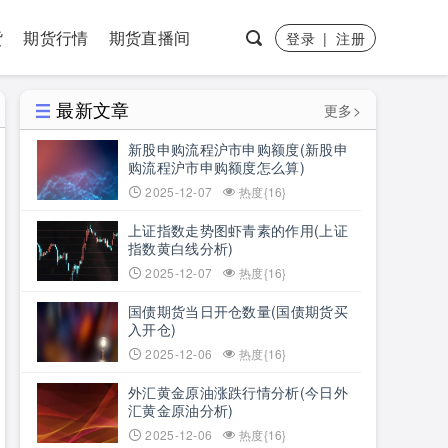
货
期货行情
期货直播间
登录
|
注册
最新文章
更多>
新股申购流程沪市申购额度(新股申
购流程沪市申购额度怎么算)
2025-12-07
热度{16}
上证指数走势图虾青素的作用(上证
指数黄白线分析)
2025-12-07
热度{16}
国债期货当日开仓数量(国债期货买
入开仓)
2025-12-06
热度{16}
外汇黄金原油涨跌行情分析(今日外
汇黄金原油分析)
2025-12-06
热度{16}