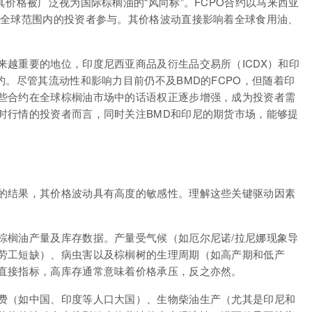
其价格被广泛视为国际棕榈油的“风向标”。FCPO合约以马来西亚
了全球范围内的投资者参与。其价格波动直接影响着全球食用油、
越重要的地位，印度尼西亚商品及衍生品交易所（ICDX）和印
约。尽管其流动性和影响力目前仍不及BMD的FCPO，但随着印
些合约在全球棕榈油市场中的话语权正逐步增强，成为投资者需
时行情的投资者而言，同时关注BMD和印尼的期货市场，能够提
的结果，其价格波动具有高度的敏感性。理解这些关键驱动因素
棕榈油产量及库存数据。产量受气候（如厄尔尼诺/拉尼娜现象导
劳工短缺）、病虫害以及棕榈树的生理周期（如高产期和低产
直接指标，高库存通常意味着价格承压，反之亦然。
费（如中国、印度等人口大国）、生物柴油生产（尤其是印尼和