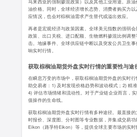
马来西亚的强制掺混政策）以及其他工业用途。原油
油价格。同时，全球经济增长态势、消费者购买力以
应情况，也会对棕榈油需求产生替代或溢出效应。
再者是宏观经济与政策因素。全球美元指数的强弱会
政策、出口关税、进口配额、生物燃料掺混比例调整
击。地缘事件、全球供应链中断以及突发公共卫生事
响实时行情。
获取棕榈油期货外盘实时行情的重要性与途
在瞬息万变的市场中，获取棕榈油期货外盘的实时行
助交易者：1) 及时发现价格趋势和波动模式；2) 
4) 评估市场情绪和流动性。对于产业链企业而言，
值操作的生命线。
获取棕榈油期货外盘实时行情有多种途径。最直接的
时报价、深度图、分时图等专业数据，并集成交易功能。专业
Eikon（路孚特Eikon）等，提供全球主要市场的