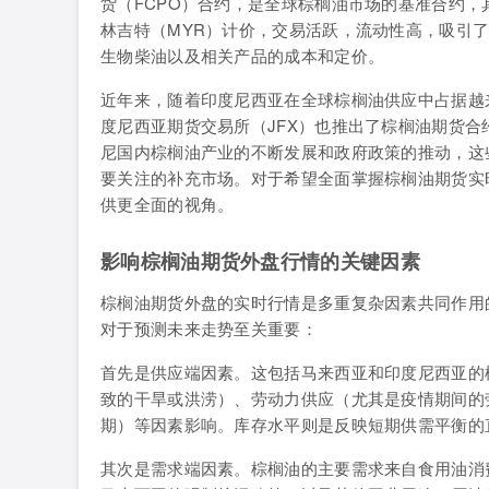
货（FCPO）合约，是全球棕榈油市场的基准合约，
林吉特（MYR）计价，交易活跃，流动性高，吸引
生物柴油以及相关产品的成本和定价。
近年来，随着印度尼西亚在全球棕榈油供应中占据越来
度尼西亚期货交易所（JFX）也推出了棕榈油期货合
尼国内棕榈油产业的不断发展和政府政策的推动，这
要关注的补充市场。对于希望全面掌握棕榈油期货实
供更全面的视角。
影响棕榈油期货外盘行情的关键因素
棕榈油期货外盘的实时行情是多重复杂因素共同作用
对于预测未来走势至关重要：
首先是供应端因素。这包括马来西亚和印度尼西亚的
致的干旱或洪涝）、劳动力供应（尤其是疫情期间的
期）等因素影响。库存水平则是反映短期供需平衡的
其次是需求端因素。棕榈油的主要需求来自食用油消