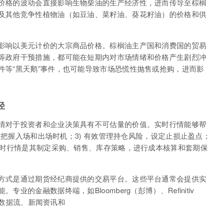
价格的波动会直接影响生物柴油的生产经济性，进而传导至棕榈
及其他竞争性植物油（如豆油、菜籽油、葵花籽油）的价格和供
影响以美元计价的大宗商品价格。棕榈油主产国和消费国的贸易
等政府干预措施，都可能在短期内对市场情绪和价格产生剧烈冲
件等“黑天鹅”事件，也可能导致市场恐慌性抛售或抢购，进而影
径
情对于投资者和企业决策具有不可估量的价值。实时行情能够帮
精准把握入场和出场时机；3) 有效管理持仓风险，设定止损止盈点；
实时行情是其制定采购、销售、库存策略，进行成本核算和套期保
方式是通过期货经纪商提供的交易平台。这些平台通常会提供实
的金融数据终端，如Bloomberg（彭博）、Refinitiv
实时数据流、新闻资讯和