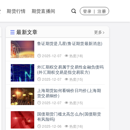
货
期货行情
期货直播间
登录
|
注册
最新文章
更多>
鲁证期货是几星(鲁证期货最新消息)
2025-12-07
热度{18}
外汇期权交易属于交易性金融负债吗
(外汇期权交易是指交易双方)
2025-12-07
热度{15}
上海期货如何看铜价日均价(上海期
货交易铜价)
2025-12-07
热度{15}
国债期货门槛太高怎么办(国债期货
有风险吗)
2025-12-06
热度{16}