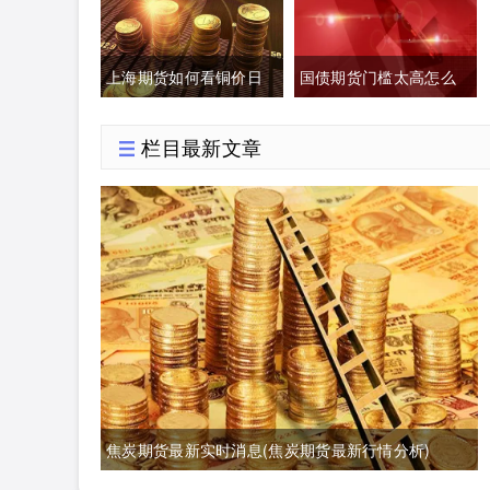
交易是指交易双方)
上海期货如何看铜价日
国债期货门槛太高怎么
均价(上海期货交易铜价)
办(国债期货有风险吗)
栏目最新文章
焦炭期货最新实时消息(焦炭期货最新行情分析)