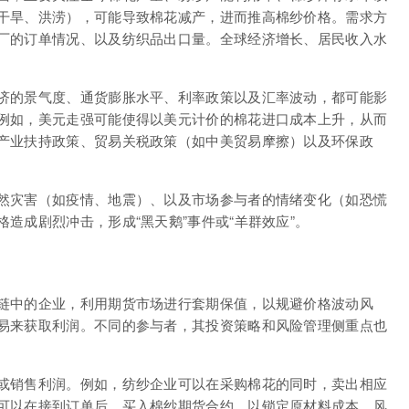
干旱、洪涝），可能导致棉花减产，进而推高棉纱价格。需求方
厂的订单情况、以及纺织品出口量。全球经济增长、居民收入水
济的景气度、通货膨胀水平、利率政策以及汇率波动，都可能影
例如，美元走强可能使得以美元计价的棉花进口成本上升，从而
产业扶持政策、贸易关税政策（如中美贸易摩擦）以及环保政
然灾害（如疫情、地震）、以及市场参与者的情绪变化（如恐慌
造成剧烈冲击，形成“黑天鹅”事件或“羊群效应”。
链中的企业，利用期货市场进行套期保值，以规避价格波动风
易来获取利润。不同的参与者，其投资策略和风险管理侧重点也
或销售利润。例如，纺纱企业可以在采购棉花的同时，卖出相应
可以在接到订单后，买入棉纱期货合约，以锁定原材料成本。风