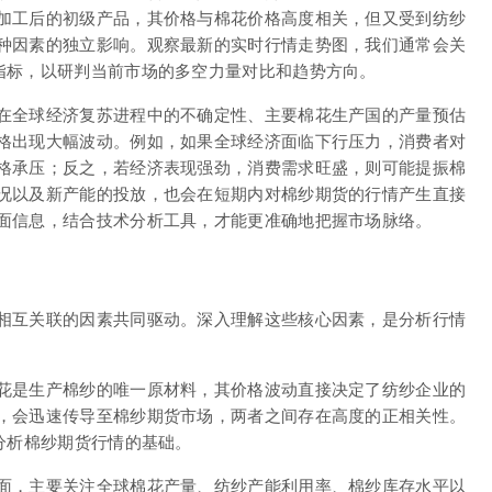
加工后的初级产品，其价格与棉花价格高度相关，但又受到纺纱
种因素的独立影响。观察最新的实时行情走势图，我们通常会关
指标，以研判当前市场的多空力量对比和趋势方向。
在全球经济复苏进程中的不确定性、主要棉花生产国的产量预估
格出现大幅波动。例如，如果全球经济面临下行压力，消费者对
格承压；反之，若经济表现强劲，消费需求旺盛，则可能提振棉
况以及新产能的投放，也会在短期内对棉纱期货的行情产生直接
面信息，结合技术分析工具，才能更准确地把握市场脉络。
相互关联的因素共同驱动。深入理解这些核心因素，是分析行情
花是生产棉纱的唯一原材料，其价格波动直接决定了纺纱企业的
，会迅速传导至棉纱期货市场，两者之间存在高度的正相关性。
分析棉纱期货行情的基础。
面，主要关注全球棉花产量、纺纱产能利用率、棉纱库存水平以