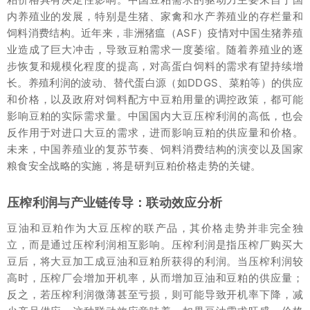
内养殖业的发展，特别是生猪、家禽和水产养殖业的存栏量和
饲料消费结构。近年来，非洲猪瘟（ASF）疫情对中国生猪养殖
业造成了巨大冲击，导致豆粕需求一度萎缩。随着养殖业的逐
步恢复和规模化程度的提高，对高蛋白饲料的需求有望持续增
长。养殖利润的波动、替代蛋白源（如DDGS、菜粕等）的供应
和价格，以及政府对饲料配方中豆粕用量的调控政策，都可能
影响豆粕的实际需求量。中国国内大豆压榨利润的高低，也会
反作用于对进口大豆的需求，进而影响豆粕的供应量和价格。
未来，中国养殖业的复苏节奏、饲料消费结构的演变以及国家
粮食安全战略的实施，将是研判豆粕价格走势的关键。
压榨利润与产业链传导：联动效应分析
豆油和豆粕作为大豆压榨的联产品，其价格走势并非完全独
立，而是通过压榨利润相互影响。压榨利润是指压榨厂购买大
豆后，将大豆加工成豆油和豆粕所获得的利润。当压榨利润较
高时，压榨厂会增加开机率，从而增加豆油和豆粕的供应量；
反之，若压榨利润微薄甚至亏损，则可能导致开机率下降，减