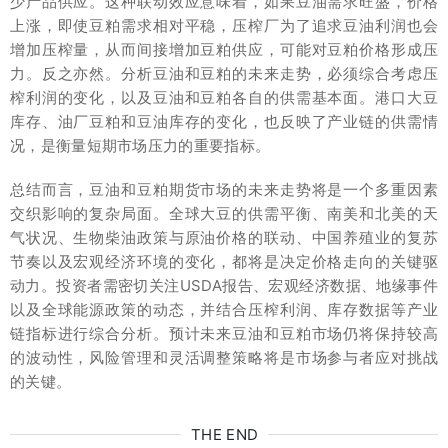
少产品供应。这种联动效应意味着，如果豆油需求旺盛，价格
上涨，即使豆粕需求相对平稳，压榨厂为了追求豆油利润也会
增加压榨量，从而间接增加豆粕供应，可能对豆粕价格形成压
力。反之亦然。分析豆油和豆粕的未来走势，必须综合考虑压
榨利润的变化，以及豆油和豆粕各自的供需基本面。港口大豆
库存、油厂豆粕和豆油库存的变化，也反映了产业链的供需情
况，是衡量短期市场压力的重要指标。
总结而言，豆油和豆粕期货市场的未来走势将是一个多重因素
交织影响的复杂局面。全球大豆的供需平衡、南美和北美的天
气状况、生物柴油政策与原油价格的联动、中国养殖业的复苏
节奏以及宏观经济环境的变化，都将是决定价格走向的关键驱
动力。投资者需密切关注USDA报告、宏观经济数据、地缘事件
以及全球能源政策的动态，并结合压榨利润、库存数据等产业
链指标进行综合分析。预计未来豆油和豆粕市场仍将保持较高
的波动性，风险管理和灵活调整策略将是市场参与者应对挑战
的关键。
THE END