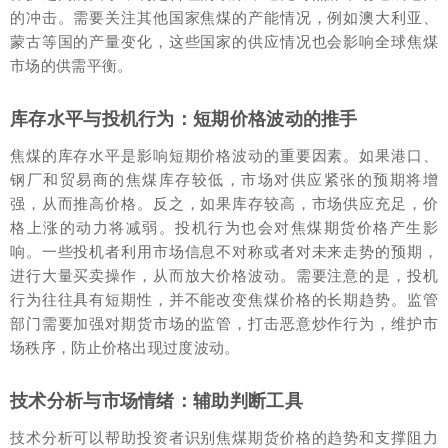
的冲击。需要关注其他国家焦煤的产能情况，例如澳大利亚、
蒙古等国的产量变化，这些国家的供应情况也会影响全球焦煤
市场的供需平衡。
库存水平与投机行为：短期价格波动的推手
焦煤的库存水平是影响短期价格波动的重要因素。如果港口、
钢厂和贸易商的焦煤库存较低，市场对供应紧张的预期将增
强，从而推高价格。反之，如果库存较高，市场供应充足，价
格上涨的动力将减弱。投机行为也会对焦煤期货价格产生影
响。一些投机者利用市场信息不对称或者对未来走势的预期，
进行大量买卖操作，从而放大价格波动。需要注意的是，投机
行为往往具有短期性，并不能改变焦煤价格的长期趋势。监管
部门需要加强对期货市场的监管，打击恶意炒作行为，维护市
场秩序，防止价格出现过度波动。
技术分析与市场情绪：辅助判断工具
技术分析可以帮助投资者识别焦煤期货价格的趋势和支撑阻力