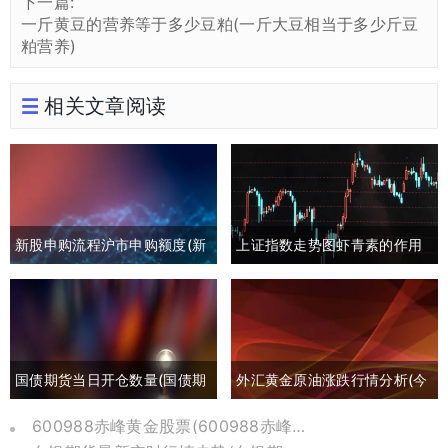
下一篇:
一斤黄豆的营养等于多少豆粕(一斤大豆相当于多少斤豆
粕营养)
相关文章阅读
新股申购流程沪市申购额度(新
上证指数走势图虾青素的作用
股申购流程沪市申购额度怎么
(上证指数黄白线分析)
算)
国债期货当日开仓数量(国债期
外汇黄金原油涨跌行情分析(今
货买入开仓)
日外汇黄金原油分析)
600988赤峰黄金股票(600988赤峰黄金股票历史价格)