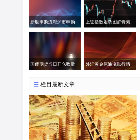
新股申购流程沪市申购
上证指数走势图虾青素
额度(新股申购流程沪市
的作用(上证指数黄白线
申购额度怎么算)
分析)
国债期货当日开仓数量
外汇黄金原油涨跌行情
(国债期货买入开仓)
分析(今日外汇黄金原油
栏目最新文章
分析)