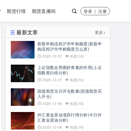
货
期货行情
期货直播间
登录
|
注册
最新文章
更多>
新股申购流程沪市申购额度(新股申
购流程沪市申购额度怎么算)
2025-12-07
热度{16}
上证指数走势图虾青素的作用(上证
指数黄白线分析)
2025-12-07
热度{16}
国债期货当日开仓数量(国债期货买
入开仓)
2025-12-06
热度{16}
外汇黄金原油涨跌行情分析(今日外
汇黄金原油分析)
2025-12-06
热度{16}