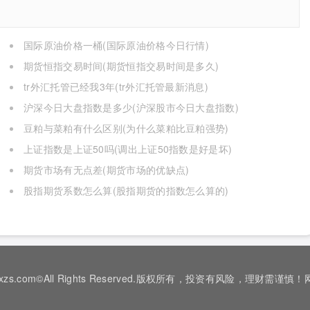
国际原油价格一桶(国际原油价格今日行情)
期货恒指交易时间(期货恒指交易时间是多久)
tr外汇托管已经我3年(tr外汇托管最新消息)
沪深今日大盘指数是多少(沪深股市今日大盘指数)
豆粕与菜粕有什么区别(为什么菜粕比豆粕强势)
上证指数是上证50吗(调出上证50指数是好是坏)
期货市场有无点差(期货市场的优缺点)
股指期货系数怎么算(股指期货的指数怎么算的)
w.njaxzs.com©All Rights Reserved.版权所有，投资有风险，理财需谨慎！