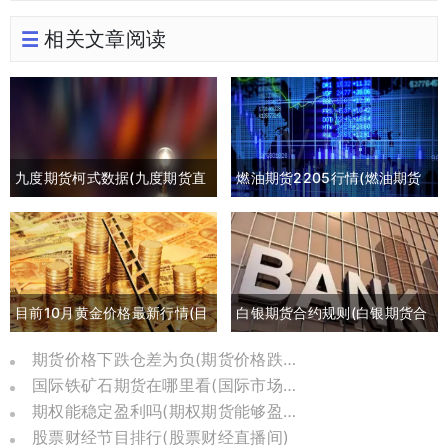
相关文章阅读
九度期货柯式数据(九度期货直
燃油期货2205行情(燃油期货
播间)
2105最新行情)
目前10月黄金价格最新行情(目
白银期货合约规则(白银期货合
前10月黄金价格最新行情是多
约交割日期)
期货价格下跌仓差为负(期货价格跌到负数)
国际铁矿石期货在哪里看(国际市场铁矿石期货)
少)
期权能稳定盈利吗(期权期货能够盈利的比例)
股票财经节目排行(股票财经直播间)