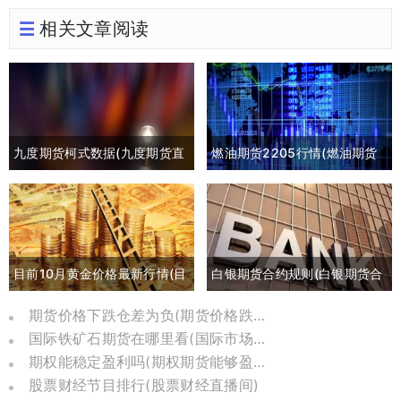
相关文章阅读
九度期货柯式数据(九度期货直
燃油期货2205行情(燃油期货
播间)
2105最新行情)
目前10月黄金价格最新行情(目
白银期货合约规则(白银期货合
前10月黄金价格最新行情是多
约交割日期)
期货价格下跌仓差为负(期货价格跌到负数)
国际铁矿石期货在哪里看(国际市场铁矿石期货)
少)
期权能稳定盈利吗(期权期货能够盈利的比例)
股票财经节目排行(股票财经直播间)