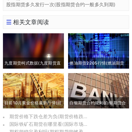
股指期货多久发行一次(股指期货合约一般多久到期)
相关文章阅读
九度期货柯式数据(九度期货直
燃油期货2205行情(燃油期货
播间)
2105最新行情)
目前10月黄金价格最新行情(目
白银期货合约规则(白银期货合
前10月黄金价格最新行情是多
约交割日期)
期货价格下跌仓差为负(期货价格跌到负数)
国际铁矿石期货在哪里看(国际市场铁矿石期货)
少)
期权能稳定盈利吗(期权期货能够盈利的比例)