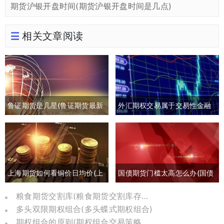
期货沪银开盘时间(期货沪银开盘时间是几点)
相关文章阅读
鲁证期货是几星(鲁证期货最新
外汇期权交易属于交易性金融
消息)
负债吗(外汇期权交易是指交易
双方)
上海期货如何看铜价日均价(上
国债期货门槛太高怎么办(国债
海期货交易铜价)
期货有风险吗)
粮食期货交割库(粮食期货交割库存怎么算)
多头双限期权组合(多头蝶式期权组合)
期权组合的原则(期权组合交易策略分析)