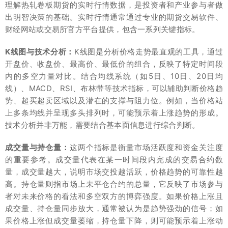
理解热轧卷板期货的实时行情数据，是投资者和产业参与者做
出明智决策的基础。实时行情通常通过专业的期货交易软件、
财经网站或交易所官方平台提供，包含一系列关键指标。
K线图与技术分析：
K线图是分析价格走势最直观的工具，通过
开盘价、收盘价、最高价、最低价的组合，反映了特定时间段
内的多空力量对比。结合均线系统（如5日、10日、20日均
线）、MACD、RSI、布林带等技术指标，可以辅助判断价格趋
势、超买超卖区域以及潜在的支撑与阻力位。例如，当价格站
上多条均线并呈现多头排列时，可能预示着上涨趋势的形成。
技术分析并非万能，需要结合基本面信息进行综合判断。
成交量与持仓量：
这两个指标是衡量市场活跃度和资金关注度
的重要参考。成交量代表在某一时间段内完成的交易合约数
量，成交量越大，说明市场交投越活跃，价格趋势的可靠性越
高。持仓量则指市场上未平仓合约的总量，它反映了市场参与
者对未来价格的看法和多空双方的博弈强度。如果价格上涨且
成交量、持仓量同步放大，通常被认为是趋势强劲的信号；如
果价格上涨但成交量萎缩，持仓量下降，则可能预示着上涨动