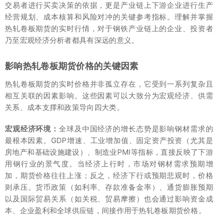
交易者进行买卖决策的依据，更是产业链上下游企业进行生产
经营规划、成本核算和风险对冲的关键参考指标。理解并掌握
热轧卷板期货的实时行情，对于钢铁产业链上的企业、投资者
乃至宏观经济分析者都具有深远的意义。
影响热轧卷板期货价格的关键因素
热轧卷板期货的实时价格并非孤立存在，它受到一系列复杂且
相互关联的因素影响。这些因素可以大致分为宏观经济、供需
关系、成本支撑和政策导向四大类。
宏观经济环境：
全球及中国经济的增长态势是影响钢材需求的
最根本因素。GDP增速、工业增加值、固定资产投资（尤其是
房地产和基础设施建设）、制造业PMI等指标，直接反映了下游
用钢行业的景气度。当经济上行时，市场对钢材需求预期增
加，期货价格往往上涨；反之，经济下行或预期悲观时，价格
则承压。货币政策（如利率、存款准备金率）、通货膨胀预期
以及国际贸易关系（如关税、贸易摩擦）也会通过影响资金成
本、企业盈利和全球供应链，间接作用于热轧卷板期货价格。