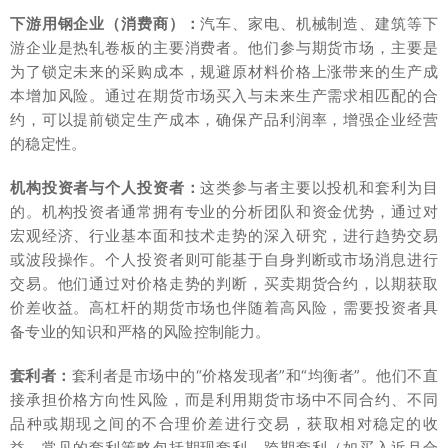
下游用钢企业（消费商）：
汽车、家电、机械制造、建筑等下
游企业是热轧卷板的主要消费者。他们参与期货市场，主要是
为了锁定未来的采购成本，规避原材料价格上涨带来的生产成
本增加风险。通过在期货市场买入与未来生产需求相匹配的合
约，可以提前锁定生产成本，确保产品利润率，增强企业经营
的稳定性。
机构投资者与个人投资者：
这类参与者主要以投机和套利为目
的。机构投资者通常拥有专业的分析团队和资金优势，通过对
宏观经济、行业基本面和技术走势的深入研究，进行趋势交易
或波段操作。个人投资者则可能基于自身判断或市场消息进行
交易。他们通过对价格走势的判断，买卖期货合约，以期获取
价差收益。高杠杆的期货市场也伴随着高风险，需要投资者具
备专业的知识和严格的风险控制能力。
套利者：
套利者是市场中的“价格发现者”和“均衡者”。他们不直
接承担价格方向性风险，而是利用期货市场中不同合约、不同
品种或期现之间的不合理价差进行交易，获取相对稳定的收
益。常见的套利策略包括期现套利、跨期套利（如买入近月合