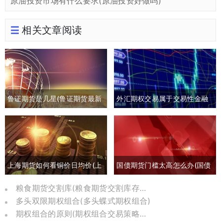
原油投资市场有什么要求(原油投资好做吗)
相关文章阅读
鲁证期货是几星(鲁证期货最新
外汇期权交易属于交易性金融
消息)
负债吗(外汇期权交易是指交易
双方)
上海期货如何看铜价日均价(上
国债期货门槛太高怎么办(国债
海期货交易铜价)
期货有风险吗)
粮食期货交割库(粮食期货交割库存怎么算)
多头双限期权组合(多头蝶式期权组合)
期权组合的原则(期权组合交易策略分析)