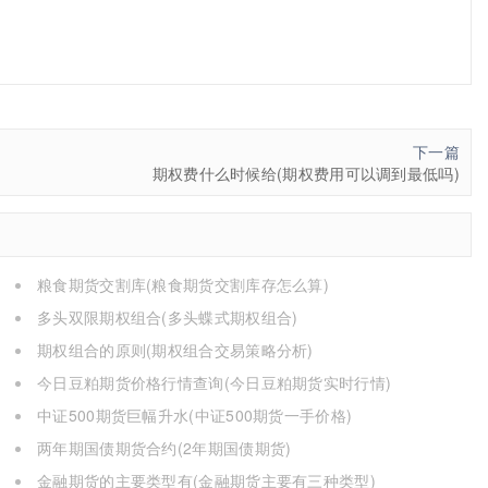
下一篇
期权费什么时候给(期权费用可以调到最低吗)
粮食期货交割库(粮食期货交割库存怎么算)
多头双限期权组合(多头蝶式期权组合)
期权组合的原则(期权组合交易策略分析)
今日豆粕期货价格行情查询(今日豆粕期货实时行情)
中证500期货巨幅升水(中证500期货一手价格)
两年期国债期货合约(2年期国债期货)
金融期货的主要类型有(金融期货主要有三种类型)