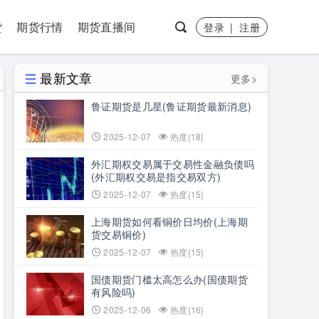
货
期货行情
期货直播间
登录
|
注册
最新文章
更多>
鲁证期货是几星(鲁证期货最新消息)
2025-12-07
热度{18}
外汇期权交易属于交易性金融负债吗
(外汇期权交易是指交易双方)
2025-12-07
热度{15}
上海期货如何看铜价日均价(上海期
货交易铜价)
2025-12-07
热度{15}
国债期货门槛太高怎么办(国债期货
有风险吗)
2025-12-06
热度{16}